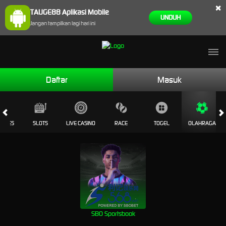
×
TAUGE88 Aplikasi Mobile
UNDUH
Jangan tampilkan lagi hari ini
Daftar
Masuk
GAMES
SLOTS
LIVE CASINO
RACE
TOGEL
OLAHRAGA
SBO Sportsbook