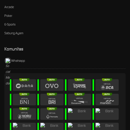
Arcade
Poker
E-Sports
Sabung Ayam
Komunitas
Whatsapp