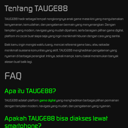
Tentang TAUGE88
TAUGE88 hadir sebagai tempat nongkrongnya anak game masa kini yang mengutamakan
kenyamanan, kemudahan, dan pengalaman bermain yang menyenangkan. Dengan
tampilan yang modern, navigasi yang mudah dipahami, serta beragam pilihan game digital,
platform ini cocok buat siapa saja yang ingin menikmati hiburan dengan cara yang santai.
Baik kamu ingin mengisi waktu luang, mencari referensi game baru, atau sekadar
menikmati suasana komunitas yang aktif, TAUGE88 menghadirkan pengalaman yang
nyaman di berbagai perangkat. Intinya, sekali mampir, kamu bakal menemukan banyak
alasan buat balik lagi.
FAQ
Apa itu TAUGE88?
TAUGE88 adalah platform
game digital
yang menghadirkan berbagai pilihan permainan
dengan tampilan modern, navigasi yang mudah, dan pengalaman yang nyaman.
Apakah TAUGE88 bisa diakses lewat
smartphone?