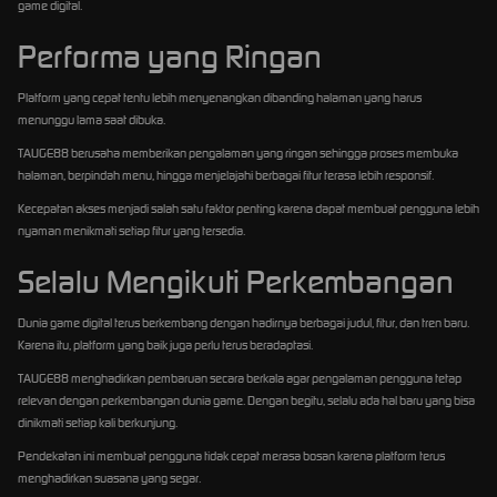
game digital.
Performa yang Ringan
Platform yang cepat tentu lebih menyenangkan dibanding halaman yang harus
menunggu lama saat dibuka.
TAUGE88 berusaha memberikan pengalaman yang ringan sehingga proses membuka
halaman, berpindah menu, hingga menjelajahi berbagai fitur terasa lebih responsif.
Kecepatan akses menjadi salah satu faktor penting karena dapat membuat pengguna lebih
nyaman menikmati setiap fitur yang tersedia.
Selalu Mengikuti Perkembangan
Dunia game digital terus berkembang dengan hadirnya berbagai judul, fitur, dan tren baru.
Karena itu, platform yang baik juga perlu terus beradaptasi.
TAUGE88 menghadirkan pembaruan secara berkala agar pengalaman pengguna tetap
relevan dengan perkembangan dunia game. Dengan begitu, selalu ada hal baru yang bisa
dinikmati setiap kali berkunjung.
Pendekatan ini membuat pengguna tidak cepat merasa bosan karena platform terus
menghadirkan suasana yang segar.