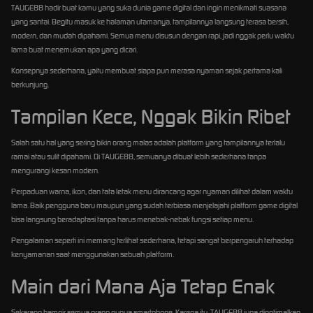
TAUGE88 hadir buat kamu yang suka dunia game digital dan ingin menikmati suasana
yang santai. Begitu masuk ke halaman utamanya, tampilannya langsung terasa bersih,
modern, dan mudah dipahami. Semua menu disusun dengan rapi, jadi nggak perlu waktu
lama buat menemukan apa yang dicari.
Konsepnya sederhana, yaitu membuat siapa pun merasa nyaman sejak pertama kali
berkunjung.
Tampilan Kece, Nggak Bikin Ribet
Salah satu hal yang sering bikin orang malas adalah platform yang tampilannya terlalu
ramai atau sulit dipahami. Di TAUGE88, semuanya dibuat lebih sederhana tanpa
mengurangi kesan modern.
Perpaduan warna, ikon, dan tata letak menu dirancang agar nyaman dilihat dalam waktu
lama. Baik pengguna baru maupun yang sudah terbiasa menjelajahi platform game digital
bisa langsung beradaptasi tanpa harus menebak-nebak fungsi setiap menu.
Pengalaman seperti ini memang terlihat sederhana, tetapi sangat berpengaruh terhadap
kenyamanan saat menggunakan sebuah platform.
Main dari Mana Aja Tetap Enak
Sekarang hampir semua orang punya smartphone. Karena itu, TAUGE88 juga dioptimalkan