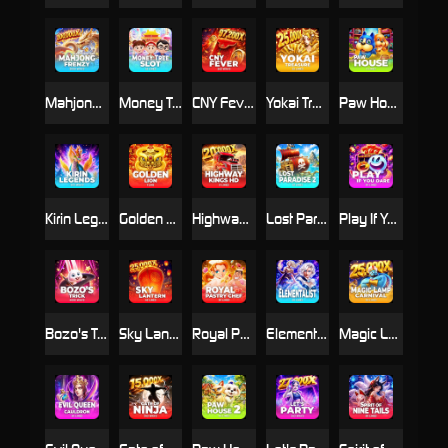
Mahjong Frenzy : Tiles of Fortunes
Money Tree Slot
CNY Fever
Yokai Treasure
Paw House
Kirin Legends
Golden Lion
Highway Kings HD
Lost Paradise 2
Play If You Dare
Bozo's Trick
Sky Lantern
Royal Pastry Chef
Elementalist
Magic Lamp Carnival