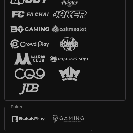
Poker