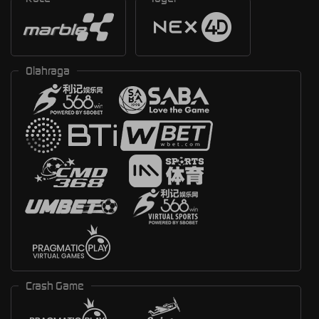
Olahraga
Crash Game