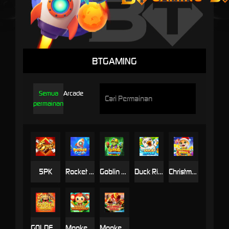
BTGAMING
Semua
Arcade
permainan
5PK
Rocket Crash
Goblin Treasure
Duck River
Christmas Mines
GOLDEN BASIN
Monkey Thunderbolt
Monkey King