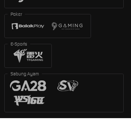
Poker
E-Sports
Sabung Ayam