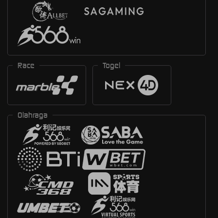
Race
Togel
Olahraga