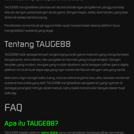
TAUGE88 menghadirkan pembaruan secara berkala agar pengalaman pengguna tetap
relevan dengan perkembangan dunia game. Dengan begitu, selalu ada hal baru yang bisa
dinikmati setiap kali berkunjung.
Pendekatan ini membuat pengguna tidak cepat merasa bosan karena platform terus
menghadirkan suasana yang segar.
Tentang TAUGE88
TAUGE88 hadir sebagai tempat nongkrongnya anak game masa kini yang mengutamakan
kenyamanan, kemudahan, dan pengalaman bermain yang menyenangkan. Dengan
tampilan yang modern, navigasi yang mudah dipahami, serta beragam pilihan game digital,
platform ini cocok buat siapa saja yang ingin menikmati hiburan dengan cara yang santai.
Baik kamu ingin mengisi waktu luang, mencari referensi game baru, atau sekadar menikmati
suasana komunitas yang aktif, TAUGE88 menghadirkan pengalaman yang nyaman di
berbagai perangkat. Intinya, sekali mampir, kamu bakal menemukan banyak alasan buat
balik lagi.
FAQ
Apa itu TAUGE88?
TAUGE88 adalah platform
game digital
yang menghadirkan berbagai pilihan permainan