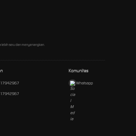
a lebih seru dan menyenangkan.
an
Komunitas
517942967
Whatsapp
517942967