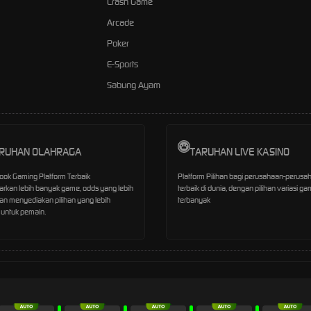
Crash Game
Arcade
Poker
E-Sports
Sabung Ayam
RUHAN OLAHRAGA
TARUHAN LIVE KASINO
ook Gaming Platform Terbaik
Platform Pilihan bagi perusahaan-perusa
kan lebih banyak game, odds yang lebih
terbaik di dunia, dengan pilihan variasi g
 dan menyediakan pilihan yang lebih
terbanyak
untuk pemain.