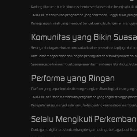
Kadang kita cuma butuh hiburan sebentar setelah seharian bekerja atau kuli
TAUGE88 menawarkan pengalaman yang sederhana. Tinggal buka, pilih game
Konsep seperti inilah yang membuat banyak orang lebih nyaman menggunak
Komunitas yang Bikin Suas
Serunya dunia game bukan cuma ada di dalam permainan, tapi juga dari o
Komunitas menjadi salah satu bagian penting karena bisa menjadi tempat b
Suasana seperti ini membuat pengalaman bermain terasa lebih hidup. Buk
Performa yang Ringan
Platform yang cepat tentu lebih menyenangkan dibanding halaman yang h
TAUGE88 berusaha memberikan pengalaman yang ringan sehingga proses mem
Kecepatan akses menjadi salah satu faktor penting karena dapat membuat p
Selalu Mengikuti Perkemba
Dunia game digital terus berkembang dengan hadirnya berbagai judul, fitur, d