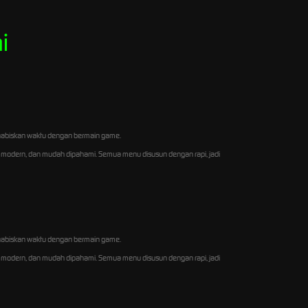
i
nghabiskan waktu dengan bermain game.
, modern, dan mudah dipahami. Semua menu disusun dengan rapi, jadi
nghabiskan waktu dengan bermain game.
, modern, dan mudah dipahami. Semua menu disusun dengan rapi, jadi