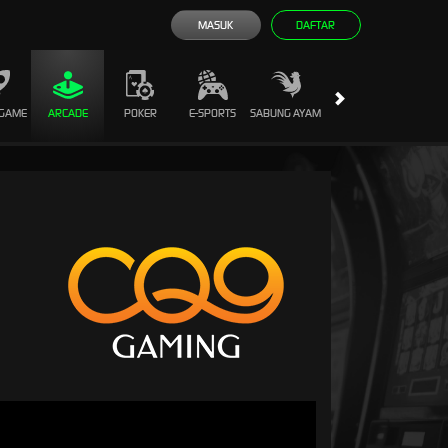
MASUK
DAFTAR
 GAME
ARCADE
POKER
E-SPORTS
SABUNG AYAM
PROMOSI