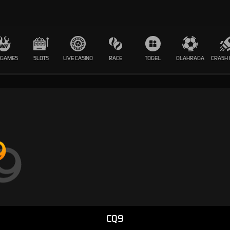
 GAMES
SLOTS
LIVE CASINO
RACE
TOGEL
OLAHRAGA
CRASH
CQ9