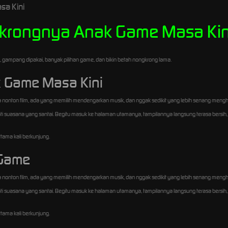
a Kini
krongnya Anak Game Masa Kin
, gampang dipakai, banyak pilihan game, dan bikin betah nongkrong lama.
 Game Masa Kini
uka nonton film, ada yang memilih mendengarkan musik, dan nggak sedikit yang lebih senang me
ti suasana yang santai. Begitu masuk ke halaman utamanya, tampilannya langsung terasa bersih
ama kali berkunjung.
 Game
uka nonton film, ada yang memilih mendengarkan musik, dan nggak sedikit yang lebih senang me
ti suasana yang santai. Begitu masuk ke halaman utamanya, tampilannya langsung terasa bersih
ama kali berkunjung.