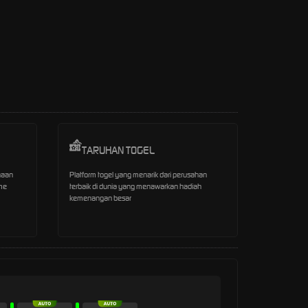
TARUHAN TOGEL
haan
Platform togel yang menarik dari perusahan
ame
terbaik di dunia yang menawarkan hadiah
kemenangan besar