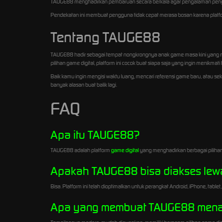
TAUGE88 menghadirkan pembaruan secara berkala agar pengalaman pengguna
Pendekatan ini membuat pengguna tidak cepat merasa bosan karena platf
Tentang TAUGE88
TAUGE88 hadir sebagai tempat nongkrongnya anak game masa kini yang
pilihan game digital, platform ini cocok buat siapa saja yang ingin menikmat
Baik kamu ingin mengisi waktu luang, mencari referensi game baru, atau
banyak alasan buat balik lagi.
FAQ
Apa itu TAUGE88?
TAUGE88 adalah platform
game digital
yang menghadirkan berbagai pilih
Apakah TAUGE88 bisa diakses lew
Bisa. Platform ini telah dioptimalkan untuk perangkat Android, iPhone, ta
Apa yang membuat TAUGE88 mena