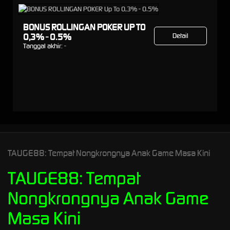
BONUS ROLLINGAN POKER UP TO
0,3% - 0.5%
Detail
Tanggal akhir:
-
TAUGE88: Tempat Nongkrongnya Anak Game Masa Kini
TAUGE88: Tempat
Nongkrongnya Anak Game
Masa Kini