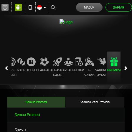
MASUK
DAFTAR
LOTS
LIVE
RACE
TOGEL
OLAHRAGA
CRASH
ARCADE
POKER
E-
SABUNG
PROMOSI
CASINO
GAME
SPORTS
AYAM
Semua Promosi
Semua Event Provider
Semua Promosi
Spesial