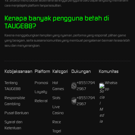
Ya. Struktur menu dibuat sederhana sehingga pengguna baru dapat langsung memahami
cara menjelajahi platform tanpa kesulitan.
Kenapa banyak pengguna betah di
TAUGE88?
Karena menggabungkan tampilan yang nyaman, performa yang responsif, pilihan game
yang beragam, serta suasana komunitas yang membuat pengalaman bermain terasa lebih
seru dan menyenangkan.
Kebijaksanaan
Platform
Kategori
Dukungan
Komunitas
Tentang
Promosi
Hot
+8551794
Whatsa
TAUGE88
Games
2967
pp
Loyalty
Responsible
Slots
+8551794
Referral
Gambling
2967
Live
Pusat Bantuan
Casino
Syarat dan
Race
Ketentuan
Togel