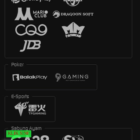
Poker
E-Sports
Sabung Ayam
KLIK SINI!