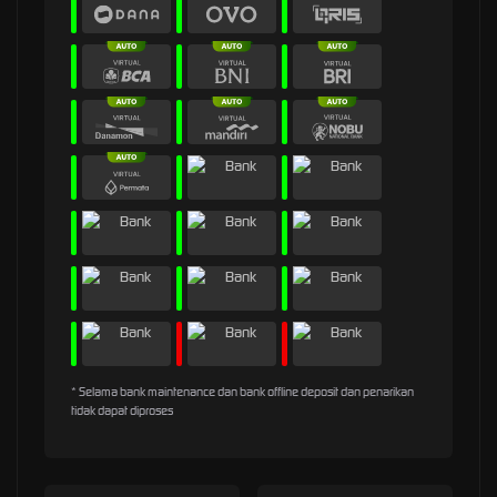
* Selama bank maintenance dan bank offline deposit dan penarikan
tidak dapat diproses