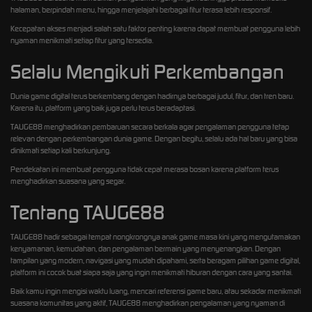
halaman, berpindah menu, hingga menjelajahi berbagai fitur terasa lebih responsif.
Kecepatan akses menjadi salah satu faktor penting karena dapat membuat pengguna lebih
nyaman menikmati setiap fitur yang tersedia.
Selalu Mengikuti Perkembangan
Dunia game digital terus berkembang dengan hadirnya berbagai judul, fitur, dan tren baru.
Karena itu, platform yang baik juga perlu terus beradaptasi.
TAUGE88 menghadirkan pembaruan secara berkala agar pengalaman pengguna tetap
relevan dengan perkembangan dunia game. Dengan begitu, selalu ada hal baru yang bisa
dinikmati setiap kali berkunjung.
Pendekatan ini membuat pengguna tidak cepat merasa bosan karena platform terus
menghadirkan suasana yang segar.
Tentang TAUGE88
TAUGE88 hadir sebagai tempat nongkrongnya anak game masa kini yang mengutamakan
kenyamanan, kemudahan, dan pengalaman bermain yang menyenangkan. Dengan
tampilan yang modern, navigasi yang mudah dipahami, serta beragam pilihan game digital,
platform ini cocok buat siapa saja yang ingin menikmati hiburan dengan cara yang santai.
Baik kamu ingin mengisi waktu luang, mencari referensi game baru, atau sekadar menikmati
suasana komunitas yang aktif, TAUGE88 menghadirkan pengalaman yang nyaman di