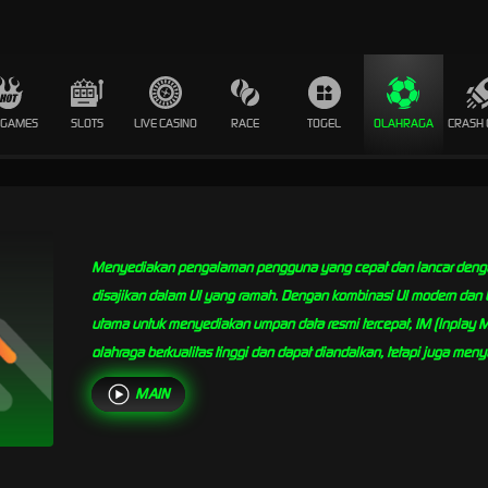
 GAMES
SLOTS
LIVE CASINO
RACE
TOGEL
OLAHRAGA
CRASH
Menyediakan pengalaman pengguna yang cepat dan lancar dengan 
disajikan dalam UI yang ramah. Dengan kombinasi UI modern dan
utama untuk menyediakan umpan data resmi tercepat, IM (Inplay 
olahraga berkualitas tinggi dan dapat diandalkan, tetapi juga me
MAIN