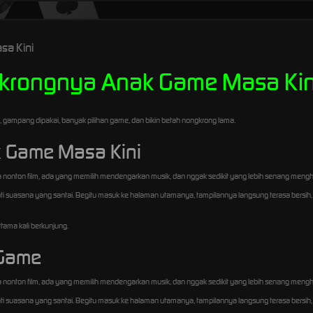
a Kini
krongnya Anak Game Masa Kin
, gampang dipakai, banyak pilihan game, dan bikin betah nongkrong lama.
 Game Masa Kini
uka nonton film, ada yang memilih mendengarkan musik, dan nggak sedikit yang lebih senang me
ti suasana yang santai. Begitu masuk ke halaman utamanya, tampilannya langsung terasa bersih
ama kali berkunjung.
 Game
uka nonton film, ada yang memilih mendengarkan musik, dan nggak sedikit yang lebih senang me
ti suasana yang santai. Begitu masuk ke halaman utamanya, tampilannya langsung terasa bersih