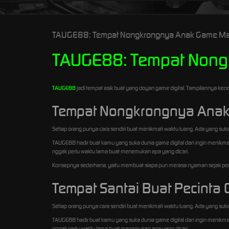
TAUGE88: Tempat Nongkrongnya Anak Game Mas
TAUGE88: Tempat Nong
TAUGE88
jadi tempat asik buat yang doyan game digital. Tampilannya kece
Tempat Nongkrongnya Anak
Setiap orang punya cara sendiri buat menikmati waktu luang. Ada yang s
TAUGE88 hadir buat kamu yang suka dunia game digital dan ingin menikma
nggak perlu waktu lama buat menemukan apa yang dicari.
Konsepnya sederhana, yaitu membuat siapa pun merasa nyaman sejak pert
Tempat Santai Buat Pecinta
Setiap orang punya cara sendiri buat menikmati waktu luang. Ada yang s
TAUGE88 hadir buat kamu yang suka dunia game digital dan ingin menikma
nggak perlu waktu lama buat menemukan apa yang dicari.