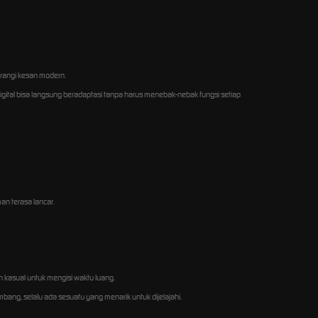
urangi kesan modern.
gital bisa langsung beradaptasi tanpa harus menebak-nebak fungsi setiap
an terasa lancar.
 kasual untuk mengisi waktu luang.
ng, selalu ada sesuatu yang menarik untuk dijelajahi.