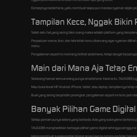
Konsepnya sederhana, yaitu membuat siapa pun merasa nyaman sejak pert
Tampilan Kece, Nggak Bikin 
Salah satu hal yang sering bikin orang malas adalah platform yang tampil
Perpaduan warna, ikon, dan tata letak menu dirancang agar nyaman dilihat
menu.
Pengalaman seperti ini memang terlihat sederhana, tetapi sangat berpe
Main dari Mana Aja Tetap E
Sekarang hampir semua orang punya smartphone. Karena itu, TAUGE88 juga
Mau buka lewat HP Android, iPhone, tablet, atau laptop, tampilannya tetap
Buat yang sering berpindah perangkat, pengalaman seperti ini tentu jadi ni
Banyak Pilihan Game Digital
Setiap pemain punya selera yang berbeda. Ada yang suka game bertema pet
TAUGE88 menghadirkan berbagai pilihan game digital sehingga pengguna b
Hal ini membuat suasana tetap terasa segar karena pengguna tidak hanya m