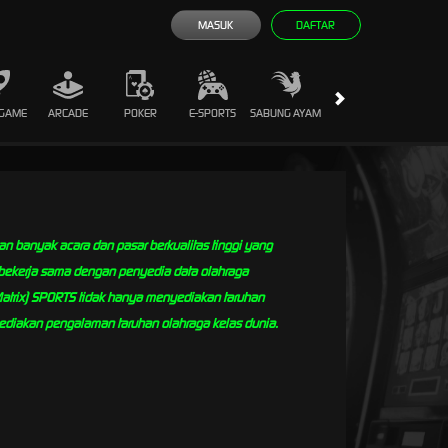
MASUK
DAFTAR
 GAME
ARCADE
POKER
E-SPORTS
SABUNG AYAM
PROMOSI
banyak acara dan pasar berkualitas tinggi yang
 bekerja sama dengan penyedia data olahraga
Matrix) SPORTS tidak hanya menyediakan taruhan
nyediakan pengalaman taruhan olahraga kelas dunia.