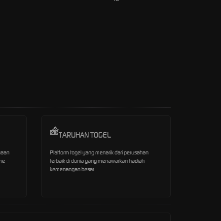
TARUHAN TOGEL
haan
Platform togel yang menarik dari perusahan
ame
terbaik di dunia yang menawarkan hadiah
kemenangan besar