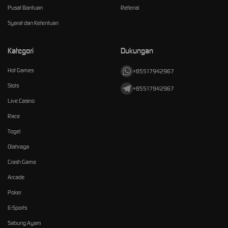
Pusat Bantuan
Referral
Syarat dan Ketentuan
Kategori
Dukungan
Hot Games
+85517942967
Slots
+85517942967
Live Casino
Race
Togel
Olahraga
Crash Game
Arcade
Poker
E-Sports
Sabung Ayam