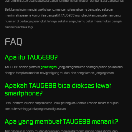
platform ini cocok buat siapa saja yang ingin menikmati hiburan dengan cara yang santai.
Baik kamu ingin mengisi waktu luang, mencari referensi game baru, atau sekadar
menikmati suasana komunitas yang aktif, TAUGE88 menghadirkan pengalaman yang
nyaman di berbagai perangkat. Intinya, sekali mampir, kamu bakal menemukan banyak
alasan buat balik lagi.
FAQ
Apa itu TAUGE88?
TAUGE88 adalah platform
game digital
yang menghadirkan berbagai pilihan permainan
dengan tampilan modern, navigasi yang mudah, dan pengalaman yang nyaman.
Apakah TAUGE88 bisa diakses lewat
smartphone?
Bisa. Platform ini telah dioptimalkan untuk perangkat Android, iPhone, tablet, maupun
komputer sehingga tetap nyaman digunakan.
Apa yang membuat TAUGE88 menarik?
Tampilannya modern, mudah digunakan, memiliki beragam pilihan game digital, dan