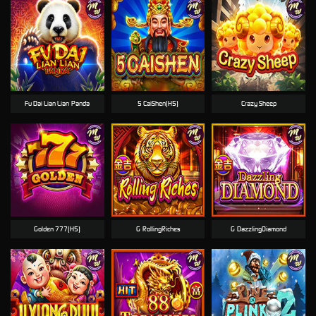
Fu Dai Lian Lian-Panda
5 CaiShen(H5)
Crazy Sheep
Golden 777(H5)
G-RollingRiches
G-DazzlingDiamond