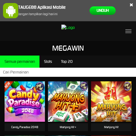
×
TAUGE88 Aplikasi Mobile
UNDUH
Jangan tampilkan lagi hari ini
MEGAWIN
Semua permainan
Slots
Top 20
Candy Paradise 2048
Mahjong Hit +
Mahjong Hit