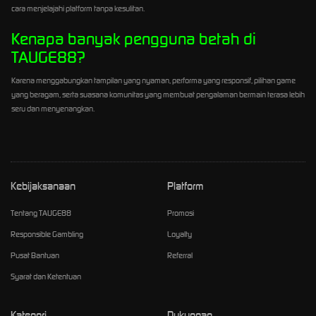
cara menjelajahi platform tanpa kesulitan.
Kenapa banyak pengguna betah di
TAUGE88?
Karena menggabungkan tampilan yang nyaman, performa yang responsif, pilihan game
yang beragam, serta suasana komunitas yang membuat pengalaman bermain terasa lebih
seru dan menyenangkan.
Kebijaksanaan
Platform
Tentang TAUGE88
Promosi
Responsible Gambling
Loyalty
Pusat Bantuan
Referral
Syarat dan Ketentuan
Kategori
Dukungan