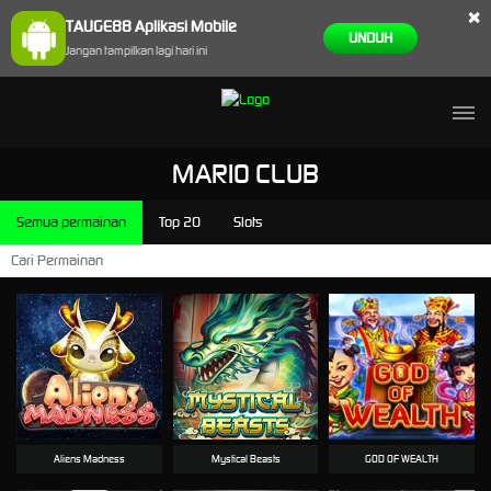
×
TAUGE88 Aplikasi Mobile
UNDUH
Jangan tampilkan lagi hari ini
MARIO CLUB
Semua permainan
Top 20
Slots
Aliens Madness
Mystical Beasts
GOD OF WEALTH