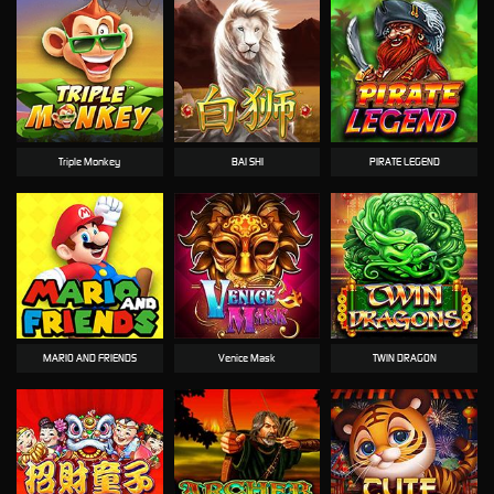
Triple Monkey
BAI SHI
PIRATE LEGEND
MARIO AND FRIENDS
Venice Mask
TWIN DRAGON