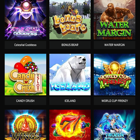
Celestial Goddess
BONUS BEAR
WATER MARGIN
CANDY CRUSH
ICELAND
WORLD CUP FRENZY