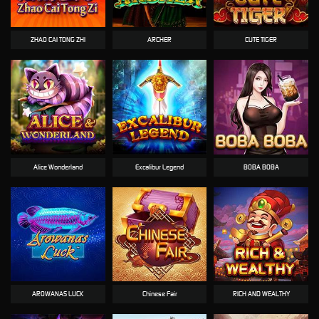
ZHAO CAI TONG ZHI
ARCHER
CUTE TIGER
Alice Wonderland
Excalibur Legend
BOBA BOBA
AROWANAS LUCK
Chinese Fair
RICH AND WEALTHY