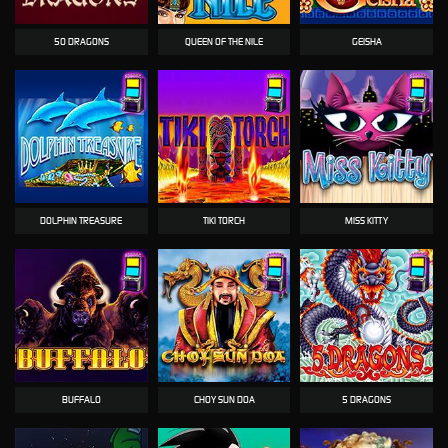
50 DRAGONS
QUEEN OF THE NILE
GEISHA
DOLPHIN TREASURE
TIKI TORCH
MISS KITTY
BUFFALO
CHOY SUN DOA
5 DRAGONS