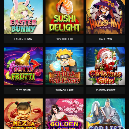
EASTER BUNNY
SUSHI DELIGHT
HALLOWIN
TUTTI FRUTTI
SHIBA VILLAGE
CHRISTMAS GIFT