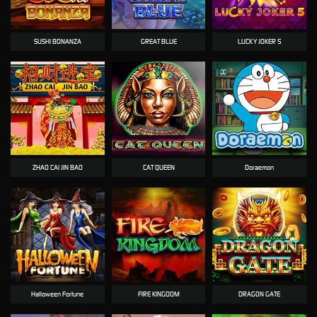
SUSHI BONANZA
GREAT BLUE
LUCKY JOKER 5
ZHAO CAI JIN BAO
CAT QUEEN
Doraemon
Halloween Fortune
FIRE KINGDOM
DRAGON GATE