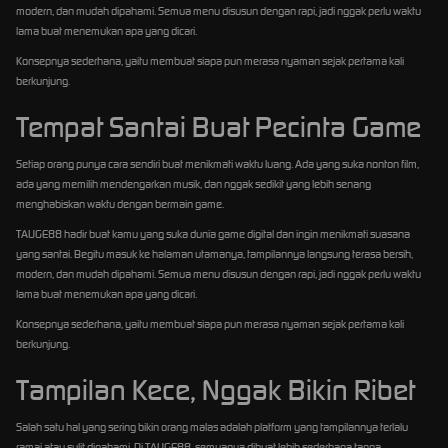
modern, dan mudah dipahami. Semua menu disusun dengan rapi, jadi nggak perlu waktu
lama buat menemukan apa yang dicari.
Konsepnya sederhana, yaitu membuat siapa pun merasa nyaman sejak pertama kali
berkunjung.
Tempat Santai Buat Pecinta Game
Setiap orang punya cara sendiri buat menikmati waktu luang. Ada yang suka nonton film,
ada yang memilih mendengarkan musik, dan nggak sedikit yang lebih senang
menghabiskan waktu dengan bermain game.
TAUGE88 hadir buat kamu yang suka dunia game digital dan ingin menikmati suasana
yang santai. Begitu masuk ke halaman utamanya, tampilannya langsung terasa bersih,
modern, dan mudah dipahami. Semua menu disusun dengan rapi, jadi nggak perlu waktu
lama buat menemukan apa yang dicari.
Konsepnya sederhana, yaitu membuat siapa pun merasa nyaman sejak pertama kali
berkunjung.
Tampilan Kece, Nggak Bikin Ribet
Salah satu hal yang sering bikin orang malas adalah platform yang tampilannya terlalu
ramai atau sulit dipahami. Di TAUGE88, semuanya dibuat lebih sederhana tanpa