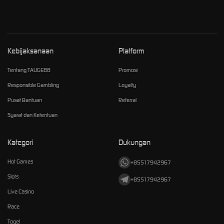
Kebijaksanaan
Platform
Tentang TAUGE88
Promosi
Responsible Gambling
Loyalty
Pusat Bantuan
Referral
Syarat dan Ketentuan
Kategori
Dukungan
Hot Games
+85517942967
Slots
+85517942967
Live Casino
Race
Togel