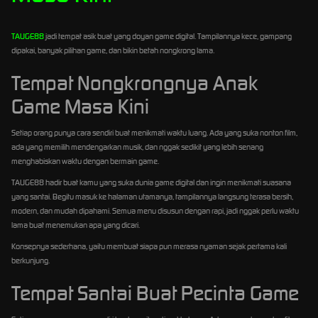
TAUGE88
jadi tempat asik buat yang doyan game digital. Tampilannya kece, gampang
dipakai, banyak pilihan game, dan bikin betah nongkrong lama.
Tempat Nongkrongnya Anak
Game Masa Kini
Setiap orang punya cara sendiri buat menikmati waktu luang. Ada yang suka nonton film,
ada yang memilih mendengarkan musik, dan nggak sedikit yang lebih senang
menghabiskan waktu dengan bermain game.
TAUGE88 hadir buat kamu yang suka dunia game digital dan ingin menikmati suasana
yang santai. Begitu masuk ke halaman utamanya, tampilannya langsung terasa bersih,
modern, dan mudah dipahami. Semua menu disusun dengan rapi, jadi nggak perlu waktu
lama buat menemukan apa yang dicari.
Konsepnya sederhana, yaitu membuat siapa pun merasa nyaman sejak pertama kali
berkunjung.
Tempat Santai Buat Pecinta Game