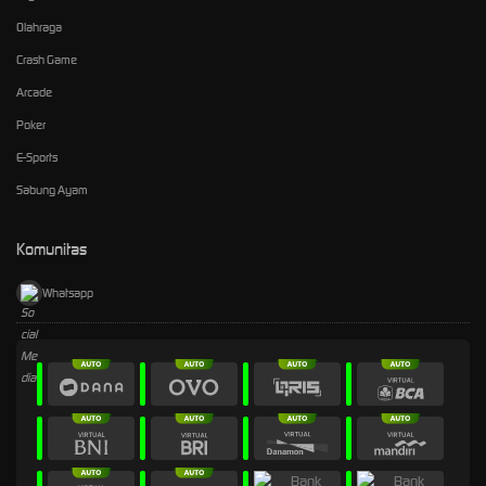
Olahraga
Crash Game
Arcade
Poker
E-Sports
Sabung Ayam
Komunitas
Whatsapp