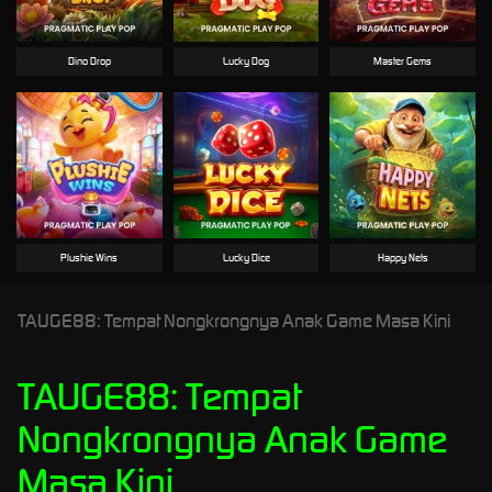
Dino Drop
Lucky Dog
Master Gems
Plushie Wins
Lucky Dice
Happy Nets
TAUGE88: Tempat Nongkrongnya Anak Game Masa Kini
TAUGE88: Tempat
Nongkrongnya Anak Game
Masa Kini