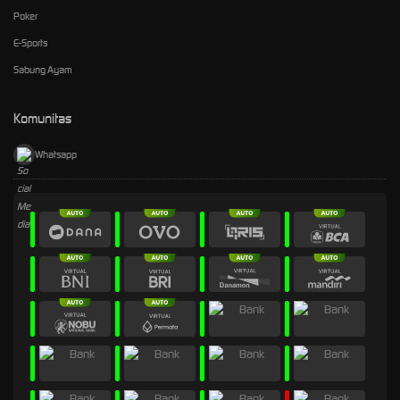
Poker
E-Sports
Sabung Ayam
Komunitas
Whatsapp