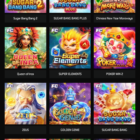
Sugar Bang Bang 2
SUGAR BANG BANG PLUS
Chinese New Year Moreways
Queen of Inca
SUPER ELEMENTS
POKER WIN 2
ZEUS
GOLDEN GENIE
SUGAR BANG BANG