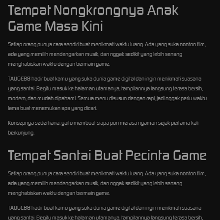
Tempat Nongkrongnya Anak
Game Masa Kini
Setiap orang punya cara sendiri buat menikmati waktu luang. Ada yang suka nonton film,
ada yang memilih mendengarkan musik, dan nggak sedikit yang lebih senang
menghabiskan waktu dengan bermain game.
TAUGE88 hadir buat kamu yang suka dunia game digital dan ingin menikmati suasana
yang santai. Begitu masuk ke halaman utamanya, tampilannya langsung terasa bersih,
modern, dan mudah dipahami. Semua menu disusun dengan rapi, jadi nggak perlu waktu
lama buat menemukan apa yang dicari.
Konsepnya sederhana, yaitu membuat siapa pun merasa nyaman sejak pertama kali
berkunjung.
Tempat Santai Buat Pecinta Game
Setiap orang punya cara sendiri buat menikmati waktu luang. Ada yang suka nonton film,
ada yang memilih mendengarkan musik, dan nggak sedikit yang lebih senang
menghabiskan waktu dengan bermain game.
TAUGE88 hadir buat kamu yang suka dunia game digital dan ingin menikmati suasana
yang santai. Begitu masuk ke halaman utamanya, tampilannya langsung terasa bersih,