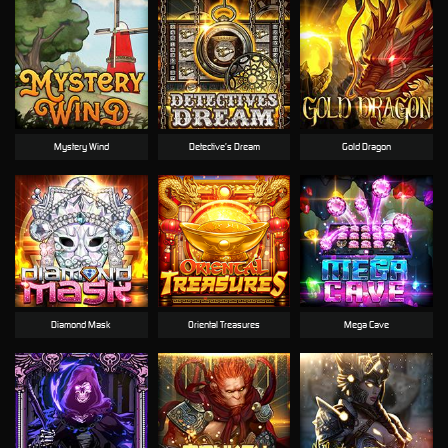
Mystery Wind
Detective’s Dream
Gold Dragon
Diamond Mask
Oriental Treasures
Mega Cave