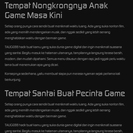
Tempat Nongkrongnya Anak
Game Masa Kini
Setiap orang punya cara sendiri buat menikmati waktu luang. Ada yang suka nonton film,
ada yang memilih mendengarkan musik, dan nggak sedikit yang lebih senang
menghabiskan waktu dengan bermain game.
TAUGE88 hadir buat kamu yang suka dunia game digital dan ingin menikmati suasana
yang santai. Begitu masuk ke halaman utamanya, tampilannya langsung terasa bersih,
modern, dan mudah dipahami. Semua menu disusun dengan rapi, jadi nggak perlu waktu
lama buat menemukan apa yang dicari.
Konsepnya sederhana, yaitu membuat siapa pun merasa nyaman sejak pertama kali
berkunjung.
Tempat Santai Buat Pecinta Game
Setiap orang punya cara sendiri buat menikmati waktu luang. Ada yang suka nonton film,
ada yang memilih mendengarkan musik, dan nggak sedikit yang lebih senang
menghabiskan waktu dengan bermain game.
TAUGE88 hadir buat kamu yang suka dunia game digital dan ingin menikmati suasana
yang santai. Begitu masuk ke halaman utamanya, tampilannya langsung terasa bersih,