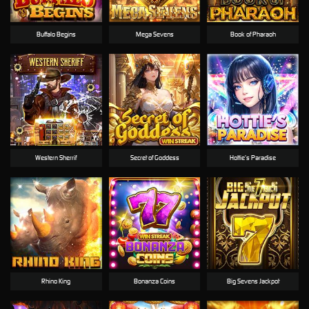
Buffalo Begins
Mega Sevens
Book of Pharaoh
Western Sherrif
Secret of Goddess
Hottie’s Paradise
Rhino King
Bonanza Coins
Big Sevens Jackpot