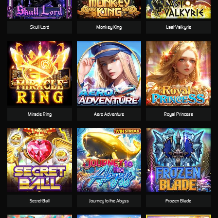
Skull Lord
Monkey King
Last Valkyrie
Miracle Ring
Aero Adventure
Royal Princess
Secret Ball
Journey to the Abyss
Frozen Blade