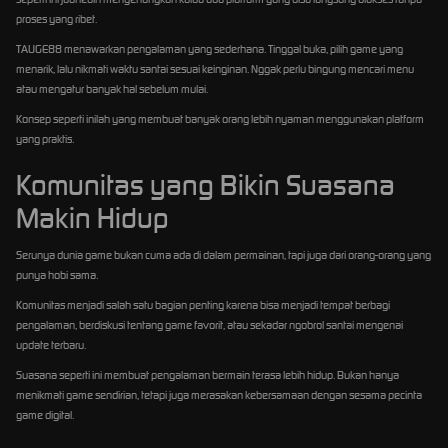
proses yang ribet.
TAUGE88 menawarkan pengalaman yang sederhana. Tinggal buka, pilih game yang
menarik, lalu nikmati waktu santai sesuai keinginan. Nggak perlu bingung mencari menu
atau mengatur banyak hal sebelum mulai.
Konsep seperti inilah yang membuat banyak orang lebih nyaman menggunakan platform
yang praktis.
Komunitas yang Bikin Suasana
Makin Hidup
Serunya dunia game bukan cuma ada di dalam permainan, tapi juga dari orang-orang yang
punya hobi sama.
Komunitas menjadi salah satu bagian penting karena bisa menjadi tempat berbagi
pengalaman, berdiskusi tentang game favorit, atau sekadar ngobrol santai mengenai
update terbaru.
Suasana seperti ini membuat pengalaman bermain terasa lebih hidup. Bukan hanya
menikmati game sendirian, tetapi juga merasakan kebersamaan dengan sesama pecinta
game digital.