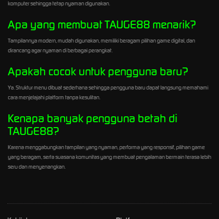
komputer sehingga tetap nyaman digunakan.
Apa yang membuat TAUGE88 menarik?
Tampilannya modern, mudah digunakan, memiliki beragam pilihan game digital, dan
dirancang agar nyaman di berbagai perangkat.
Apakah cocok untuk pengguna baru?
Ya. Struktur menu dibuat sederhana sehingga pengguna baru dapat langsung memahami
cara menjelajahi platform tanpa kesulitan.
Kenapa banyak pengguna betah di
TAUGE88?
Karena menggabungkan tampilan yang nyaman, performa yang responsif, pilihan game
yang beragam, serta suasana komunitas yang membuat pengalaman bermain terasa lebih
seru dan menyenangkan.