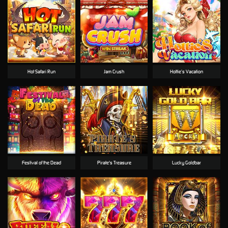
Hot Safari Run
Jam Crush
Hottie’s Vacation
Festival of the Dead
Pirate's Treasure
Lucky Goldbar