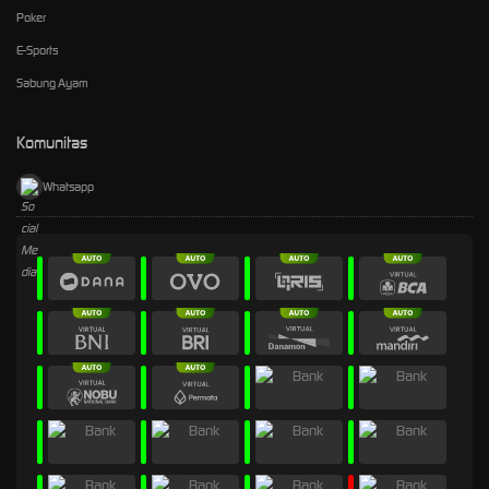
Poker
E-Sports
Sabung Ayam
Komunitas
Whatsapp