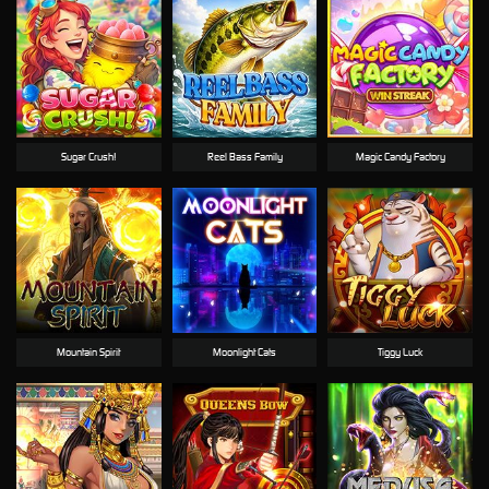
Sugar Crush!
Reel Bass Family
Magic Candy Factory
Mountain Spirit
Moonlight Cats
Tiggy Luck