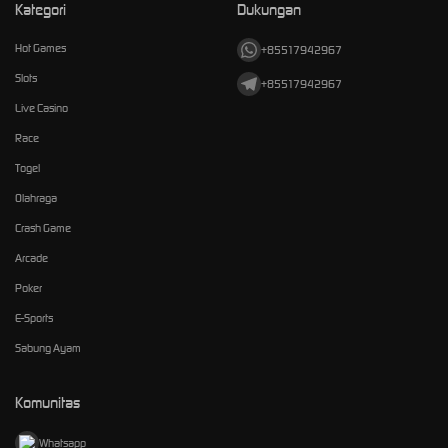
Kategori
Dukungan
Hot Games
+85517942967
Slots
+85517942967
Live Casino
Race
Togel
Olahraga
Crash Game
Arcade
Poker
E-Sports
Sabung Ayam
Komunitas
Whatsapp