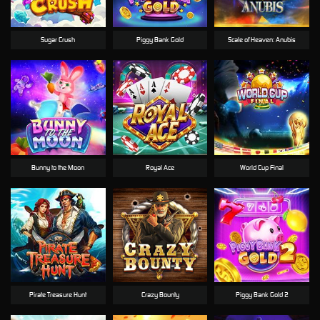
Sugar Crush
Piggy Bank Gold
Scale of Heaven: Anubis
Bunny to the Moon
Royal Ace
World Cup Final
Pirate Treasure Hunt
Crazy Bounty
Piggy Bank Gold 2