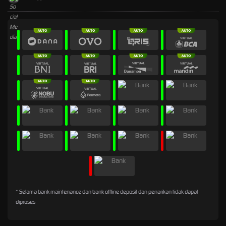
* Selama bank maintenance dan bank offline deposit dan penarikan tidak dapat
diproses