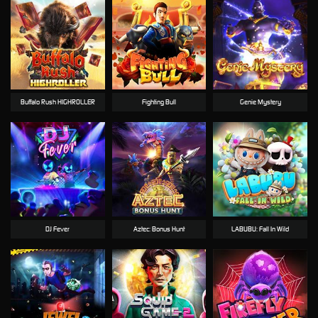
Buffalo Rush HIGHROLLER
Fighting Bull
Genie Mystery
DJ Fever
Aztec: Bonus Hunt
LABUBU: Fall In Wild