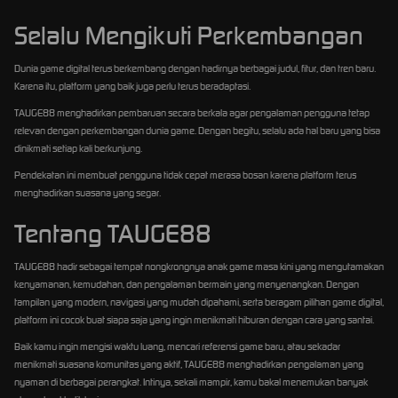
Selalu Mengikuti Perkembangan
Dunia game digital terus berkembang dengan hadirnya berbagai judul, fitur, dan tren baru.
Karena itu, platform yang baik juga perlu terus beradaptasi.
TAUGE88 menghadirkan pembaruan secara berkala agar pengalaman pengguna tetap
relevan dengan perkembangan dunia game. Dengan begitu, selalu ada hal baru yang bisa
dinikmati setiap kali berkunjung.
Pendekatan ini membuat pengguna tidak cepat merasa bosan karena platform terus
menghadirkan suasana yang segar.
Tentang TAUGE88
TAUGE88 hadir sebagai tempat nongkrongnya anak game masa kini yang mengutamakan
kenyamanan, kemudahan, dan pengalaman bermain yang menyenangkan. Dengan
tampilan yang modern, navigasi yang mudah dipahami, serta beragam pilihan game digital,
platform ini cocok buat siapa saja yang ingin menikmati hiburan dengan cara yang santai.
Baik kamu ingin mengisi waktu luang, mencari referensi game baru, atau sekadar
menikmati suasana komunitas yang aktif, TAUGE88 menghadirkan pengalaman yang
nyaman di berbagai perangkat. Intinya, sekali mampir, kamu bakal menemukan banyak