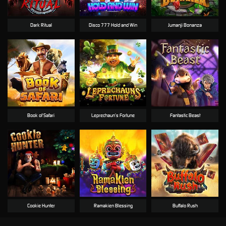
Dark Ritual
Disco 777 Hold and Win
Jumanji Bonanza
Book of Safari
Leprechaun’s Fortune
Fantastic Beast
Cookie Hunter
Ramakien Blessing
Buffalo Rush