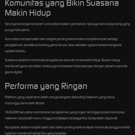
Komunitas yang Bikin Suasana
Makin Hidup
Serunya dunia game bukan cuma ada di dalam permainan, tapi juga dari orang-orang yang
punya hobi sama.
Komunitas menjadi salah satu bagian penting karena bisa menjadi tempat berbagi
pengalaman, berdiskusi tentang game favorit, atau sekadar ngobrol santai mengenai
update terbaru.
Suasana seperti ini membuat pengalaman bermain terasa lebih hidup. Bukan hanya
menikmati game sendirian, tetapi juga merasakan kebersamaan dengan sesama pecinta
game digital.
Performa yang Ringan
Platform yang cepat tentu lebih menyenangkan dibanding halaman yang harus
menunggu lama saat dibuka.
TAUGE88 berusaha memberikan pengalaman yang ringan sehingga proses membuka
halaman, berpindah menu, hingga menjelajahi berbagai fitur terasa lebih responsif.
Kecepatan akses menjadi salah satu faktor penting karena dapat membuat pengguna lebih
nyaman menikmati setiap fitur yang tersedia.