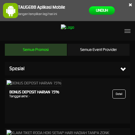
×
TAUGE88 Aplikasi Mobile
UNDUH
Jangan tampilkan lagi hari ini
Semua Promosi
Semua Event Provider
Spesial
BONUS DEPOSIT HARIAN 15%
Detail
Tanggal akhir:
-