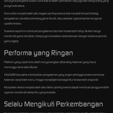
Serunya dunia game bukan cuma ada di dalam permainan, tapi juga dari orang-orang yang
punya hobi sama.
Komunitas menjadi salah satu bagian penting karena bisa menjadi tempat berbagi
pengalaman, berdiskusi tentang game favorit, atau sekadar ngobrol santai mengenai
update terbaru.
Suasana seperti ini membuat pengalaman bermain terasa lebih hidup. Bukan hanya
menikmati game sendirian, tetapi juga merasakan kebersamaan dengan sesama pecinta
game digital.
Performa yang Ringan
Platform yang cepat tentu lebih menyenangkan dibanding halaman yang harus
menunggu lama saat dibuka.
TAUGE88 berusaha memberikan pengalaman yang ringan sehingga proses membuka
halaman, berpindah menu, hingga menjelajahi berbagai fitur terasa lebih responsif.
Kecepatan akses menjadi salah satu faktor penting karena dapat membuat pengguna lebih
nyaman menikmati setiap fitur yang tersedia.
Selalu Mengikuti Perkembangan