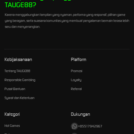
TAUGE88?
Karena menggabungkan tampilan yang nyaman, performa yang responsif, pilihan game
yang beragam, serta suasana komunitas yang membuat pengalaman bermain terasa lebih
seru dan menyenangkan.
Kebijaksanaan
Platform
Tentang TAUGE88
Promosi
Responsible Gambling
Loyalty
Pusat Bantuan
Referral
Syarat dan Ketentuan
Kategori
Dukungan
Hot Games
+85517942967