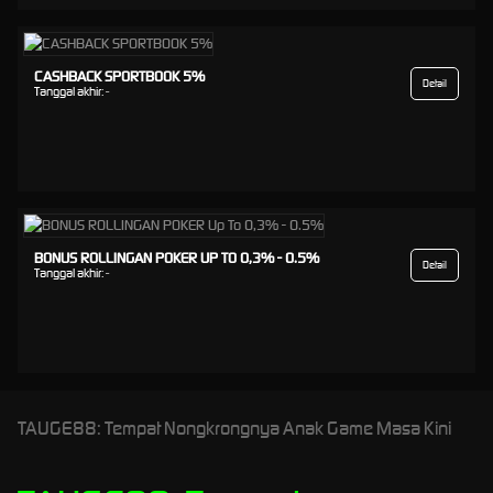
CASHBACK SPORTBOOK 5%
Detail
Tanggal akhir:
-
BONUS ROLLINGAN POKER UP TO 0,3% - 0.5%
Detail
Tanggal akhir:
-
TAUGE88: Tempat Nongkrongnya Anak Game Masa Kini