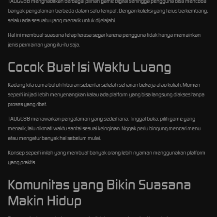
TAUGE88 menghadirkan berbagai pilihan game digital sehingga pengguna bisa mencoba
banyak pengalaman berbeda dalam satu tempat. Dengan koleksi yang terus berkembang,
selalu ada sesuatu yang menarik untuk dijelajahi.
Hal ini membuat suasana tetap terasa segar karena pengguna tidak hanya memainkan
jenis permainan yang itu-itu saja.
Cocok Buat Isi Waktu Luang
Kadang kita cuma butuh hiburan sebentar setelah seharian bekerja atau kuliah. Momen
seperti ini jadi lebih menyenangkan kalau ada platform yang bisa langsung diakses tanpa
proses yang ribet.
TAUGE88 menawarkan pengalaman yang sederhana. Tinggal buka, pilih game yang
menarik, lalu nikmati waktu santai sesuai keinginan. Nggak perlu bingung mencari menu
atau mengatur banyak hal sebelum mulai.
Konsep seperti inilah yang membuat banyak orang lebih nyaman menggunakan platform
yang praktis.
Komunitas yang Bikin Suasana
Makin Hidup