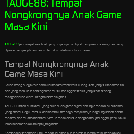
TAUGE88: Tempat
Nongkrongnya Anak Game
Masa Kini
TAUGE88
jadi tempat asik buat yang doyan game digital. Tampilannya kece, gampang
dipakai, banyak pilihan game, dan bikin betah nongkrong lama.
Tempat Nongkrongnya Anak
Game Masa Kini
Setiap orang punya cara sendiri buat menikmati waktu luang. Ada yang suka nonton film,
ada yang memilih mendengarkan musik, dan nggak sedikit yang lebih senang
menghabiskan waktu dengan bermain game.
TAUGE88 hadir buat kamu yang suka dunia game digital dan ingin menikmati suasana
yang santai. Begitu masuk ke halaman utamanya, tampilannya langsung terasa bersih,
modern, dan mudah dipahami. Semua menu disusun dengan rapi, jadi nggak perlu waktu
lama buat menemukan apa yang dicari.
Konsepnya sederhana, yaitu membuat siapa pun merasa nyaman sejak pertama kali