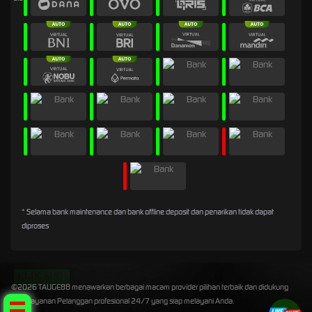
* Selama bank maintenance dan bank offline deposit dan penarikan tidak dapat
diproses
KLIK SINI!
©2026 TAUGE88 menawarkan berbagai macam provider pilihan terbaik dan didukung
oleh Layanan Pelanggan profesional 24/7 yang siap melayani Anda.