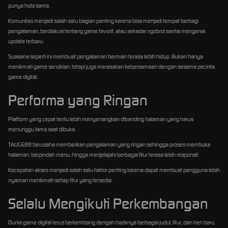
punya hobi sama.
Komunitas menjadi salah satu bagian penting karena bisa menjadi tempat berbagi
pengalaman, berdiskusi tentang game favorit, atau sekadar ngobrol santai mengenai
update terbaru.
Suasana seperti ini membuat pengalaman bermain terasa lebih hidup. Bukan hanya
menikmati game sendirian, tetapi juga merasakan kebersamaan dengan sesama pecinta
game digital.
Performa yang Ringan
Platform yang cepat tentu lebih menyenangkan dibanding halaman yang harus
menunggu lama saat dibuka.
TAUGE88 berusaha memberikan pengalaman yang ringan sehingga proses membuka
halaman, berpindah menu, hingga menjelajahi berbagai fitur terasa lebih responsif.
Kecepatan akses menjadi salah satu faktor penting karena dapat membuat pengguna lebih
nyaman menikmati setiap fitur yang tersedia.
Selalu Mengikuti Perkembangan
Dunia game digital terus berkembang dengan hadirnya berbagai judul, fitur, dan tren baru.