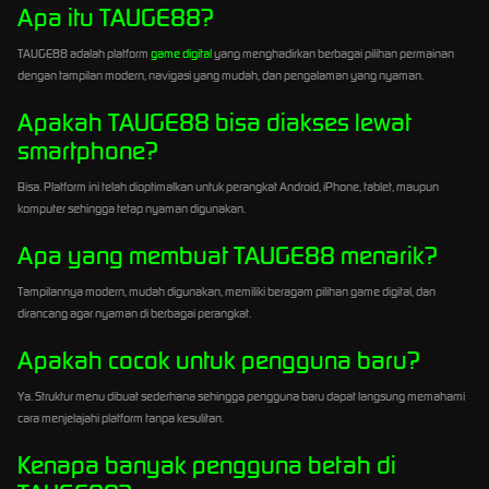
Apa itu TAUGE88?
TAUGE88 adalah platform
game digital
yang menghadirkan berbagai pilihan permainan
dengan tampilan modern, navigasi yang mudah, dan pengalaman yang nyaman.
Apakah TAUGE88 bisa diakses lewat
smartphone?
Bisa. Platform ini telah dioptimalkan untuk perangkat Android, iPhone, tablet, maupun
komputer sehingga tetap nyaman digunakan.
Apa yang membuat TAUGE88 menarik?
Tampilannya modern, mudah digunakan, memiliki beragam pilihan game digital, dan
dirancang agar nyaman di berbagai perangkat.
Apakah cocok untuk pengguna baru?
Ya. Struktur menu dibuat sederhana sehingga pengguna baru dapat langsung memahami
cara menjelajahi platform tanpa kesulitan.
Kenapa banyak pengguna betah di