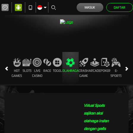
MASUK
DAFTAR
HOT
SLOTS
LIVE
RACE
TOGEL
OLAHRAGA
CRASH
ARCADE
POKER
E-
SABUN
GAMES
CASINO
GAME
SPORTS
AYAM
Virtual Sports
sajikan aksi
olahraga instan
dengan grafis