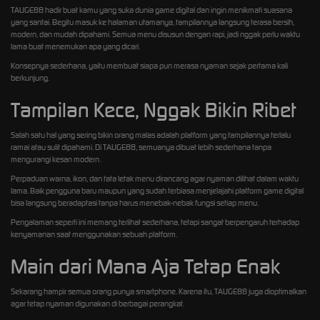
TAUGE88 hadir buat kamu yang suka dunia game digital dan ingin menikmati suasana
yang santai. Begitu masuk ke halaman utamanya, tampilannya langsung terasa bersih,
modern, dan mudah dipahami. Semua menu disusun dengan rapi, jadi nggak perlu waktu
lama buat menemukan apa yang dicari.
Konsepnya sederhana, yaitu membuat siapa pun merasa nyaman sejak pertama kali
berkunjung.
Tampilan Kece, Nggak Bikin Ribet
Salah satu hal yang sering bikin orang malas adalah platform yang tampilannya terlalu
ramai atau sulit dipahami. Di TAUGE88, semuanya dibuat lebih sederhana tanpa
mengurangi kesan modern.
Perpaduan warna, ikon, dan tata letak menu dirancang agar nyaman dilihat dalam waktu
lama. Baik pengguna baru maupun yang sudah terbiasa menjelajahi platform game digital
bisa langsung beradaptasi tanpa harus menebak-nebak fungsi setiap menu.
Pengalaman seperti ini memang terlihat sederhana, tetapi sangat berpengaruh terhadap
kenyamanan saat menggunakan sebuah platform.
Main dari Mana Aja Tetap Enak
Sekarang hampir semua orang punya smartphone. Karena itu, TAUGE88 juga dioptimalkan
agar tetap nyaman digunakan di berbagai perangkat.