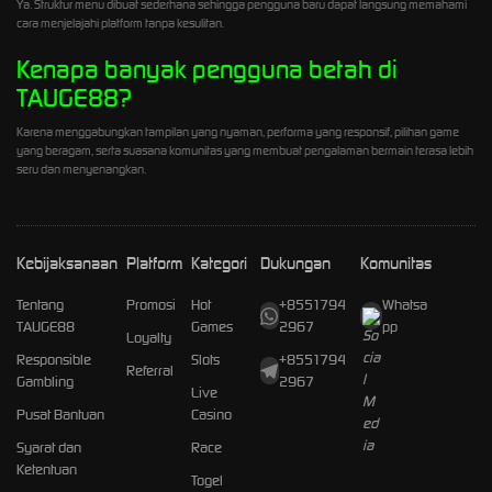
Ya. Struktur menu dibuat sederhana sehingga pengguna baru dapat langsung memahami
cara menjelajahi platform tanpa kesulitan.
Kenapa banyak pengguna betah di
TAUGE88?
Karena menggabungkan tampilan yang nyaman, performa yang responsif, pilihan game
yang beragam, serta suasana komunitas yang membuat pengalaman bermain terasa lebih
seru dan menyenangkan.
Kebijaksanaan
Platform
Kategori
Dukungan
Komunitas
Tentang
Promosi
Hot
+8551794
Whatsa
TAUGE88
Games
2967
pp
Loyalty
Responsible
Slots
+8551794
Referral
Gambling
2967
Live
Pusat Bantuan
Casino
Syarat dan
Race
Ketentuan
Togel