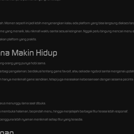
ah. Momen seperti ini jadi lebih menyenangkan kalau ada platform yang bisa langsung diakses tan
 yang menarik, lalu nikmati waktu santai sesuai keinginan. Nggak perlu bingung mencari menu 
an platform yang praktis.
ana Makin Hidup
rang-orang yang punya hobi sama.
erbagi pengalaman, berdiskusi tentang game favorit, atau sekadar ngobrol santai mengenai update
an hanya menikmati game sendirian, tetapi juga merasakan kebersamaan dengan sesama pecinta g
arus menunggu lama saat dibuka.
buka halaman, berpindah menu, hingga menjelajahi berbagai fitur terasa lebih responsif.
engguna lebih nyaman menikmati setiap fitur yang tersedia.
ngan