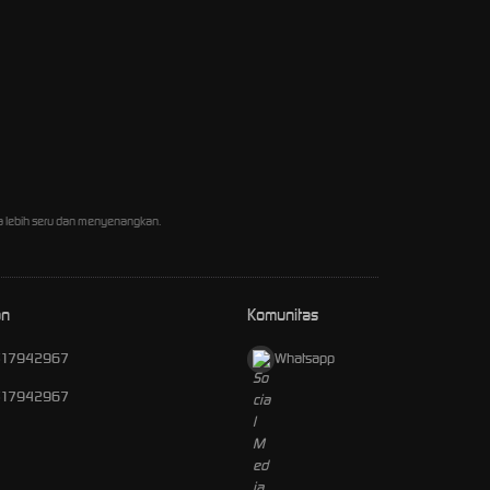
a lebih seru dan menyenangkan.
an
Komunitas
517942967
Whatsapp
517942967