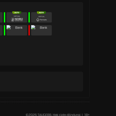
©2026 TAUGE88. Hak cipta dilindungi | 18+