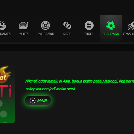
 GAMES
SLOTS
LIVE CASINO
RACE
TOGEL
OLAHRAGA
CRASH
Nikmati odds terbaik di Asia, bonus ekstra parlay tertinggi, free be
setiap taruhan jadi makin seru!
MAIN