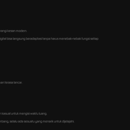
urangi kesan modern.
gital bisa langsung beradaptasi tanpa harus menebak-nebak fungsi setiap
an terasa lancar.
 kasual untuk mengisi waktu luang.
ng, selalu ada sesuatu yang menarik untuk dijelajahi.