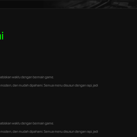
i
nghabiskan waktu dengan bermain game.
, modern, dan mudah dipahami. Semua menu disusun dengan rapi, jadi
nghabiskan waktu dengan bermain game.
, modern, dan mudah dipahami. Semua menu disusun dengan rapi, jadi