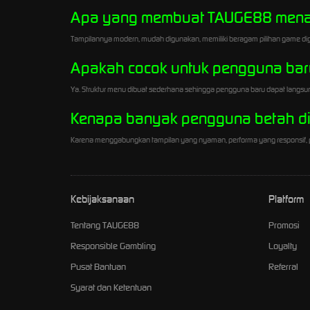
Apa yang membuat TAUGE88 mena
Tampilannya modern, mudah digunakan, memiliki beragam pilihan game digi
Apakah cocok untuk pengguna ba
Ya. Struktur menu dibuat sederhana sehingga pengguna baru dapat langsun
Kenapa banyak pengguna betah d
Karena menggabungkan tampilan yang nyaman, performa yang responsif, 
Kebijaksanaan
Platform
Tentang TAUGE88
Promosi
Responsible Gambling
Loyalty
Pusat Bantuan
Referral
Syarat dan Ketentuan