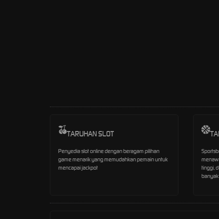
TARUHAN SLOT
TA
Penyedia slot online dengan beragam pilihan
Sportsb
game menarik yang memudahkan pemain untuk
menawar
mencapai jackpot
tinggi,
banyak 