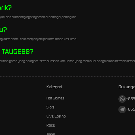
rik?
tal, dan dirancang agar nyaman di berbagai perangkat.
ru?
g memahami cara menjelajahi platform tanpa kesulitan.
i TAUGE88?
pilihan game yang beragam, serta suasana komunitas yang membuat pengalaman bermain teras
Kategori
Dukung
Hot Games
+85
Slots
+85
Live Casino
Race
Togel