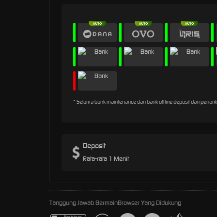
* Selama bank maintenance dan bank offline deposit dan penarik
Deposit
Rata-rata 1 Menit
Tanggung Jawab Bermain
Browser Yang Didukung