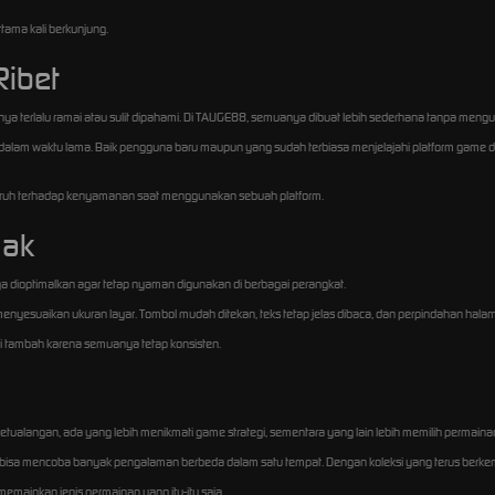
ama kali berkunjung.
Ribet
annya terlalu ramai atau sulit dipahami. Di TAUGE88, semuanya dibuat lebih sederhana tanpa meng
 dalam waktu lama. Baik pengguna baru maupun yang sudah terbiasa menjelajahi platform game di
ngaruh terhadap kenyamanan saat menggunakan sebuah platform.
nak
 dioptimalkan agar tetap nyaman digunakan di berbagai perangkat.
 menyesuaikan ukuran layar. Tombol mudah ditekan, teks tetap jelas dibaca, dan perpindahan halam
lai tambah karena semuanya tetap konsisten.
ualangan, ada yang lebih menikmati game strategi, sementara yang lain lebih memilih permainan
isa mencoba banyak pengalaman berbeda dalam satu tempat. Dengan koleksi yang terus berkemba
emainkan jenis permainan yang itu-itu saja.