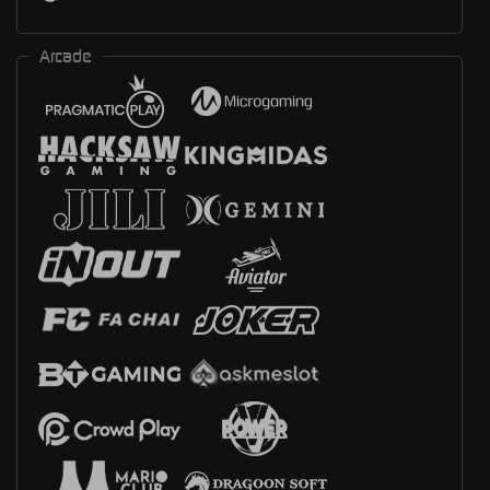
Arcade