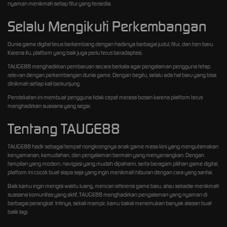
nyaman menikmati setiap fitur yang tersedia.
Selalu Mengikuti Perkembangan
Dunia game digital terus berkembang dengan hadirnya berbagai judul, fitur, dan tren baru.
Karena itu, platform yang baik juga perlu terus beradaptasi.
TAUGE88 menghadirkan pembaruan secara berkala agar pengalaman pengguna tetap
relevan dengan perkembangan dunia game. Dengan begitu, selalu ada hal baru yang bisa
dinikmati setiap kali berkunjung.
Pendekatan ini membuat pengguna tidak cepat merasa bosan karena platform terus
menghadirkan suasana yang segar.
Tentang TAUGE88
TAUGE88 hadir sebagai tempat nongkrongnya anak game masa kini yang mengutamakan
kenyamanan, kemudahan, dan pengalaman bermain yang menyenangkan. Dengan
tampilan yang modern, navigasi yang mudah dipahami, serta beragam pilihan game digital,
platform ini cocok buat siapa saja yang ingin menikmati hiburan dengan cara yang santai.
Baik kamu ingin mengisi waktu luang, mencari referensi game baru, atau sekadar menikmati
suasana komunitas yang aktif, TAUGE88 menghadirkan pengalaman yang nyaman di
berbagai perangkat. Intinya, sekali mampir, kamu bakal menemukan banyak alasan buat
balik lagi.