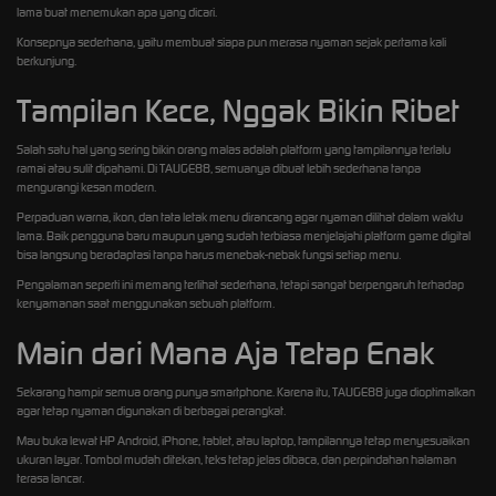
lama buat menemukan apa yang dicari.
Konsepnya sederhana, yaitu membuat siapa pun merasa nyaman sejak pertama kali
berkunjung.
Tampilan Kece, Nggak Bikin Ribet
Salah satu hal yang sering bikin orang malas adalah platform yang tampilannya terlalu
ramai atau sulit dipahami. Di TAUGE88, semuanya dibuat lebih sederhana tanpa
mengurangi kesan modern.
Perpaduan warna, ikon, dan tata letak menu dirancang agar nyaman dilihat dalam waktu
lama. Baik pengguna baru maupun yang sudah terbiasa menjelajahi platform game digital
bisa langsung beradaptasi tanpa harus menebak-nebak fungsi setiap menu.
Pengalaman seperti ini memang terlihat sederhana, tetapi sangat berpengaruh terhadap
kenyamanan saat menggunakan sebuah platform.
Main dari Mana Aja Tetap Enak
Sekarang hampir semua orang punya smartphone. Karena itu, TAUGE88 juga dioptimalkan
agar tetap nyaman digunakan di berbagai perangkat.
Mau buka lewat HP Android, iPhone, tablet, atau laptop, tampilannya tetap menyesuaikan
ukuran layar. Tombol mudah ditekan, teks tetap jelas dibaca, dan perpindahan halaman
terasa lancar.