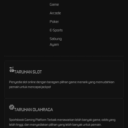
Game
Arcade
Poker
E-Sports
Sabung
Ayam
TARUHAN SLOT
Penyedia slot online dengan beragam pilihan game menarik yang memudahkan
pemain untuk mencapai jackpot
TARUHAN OLAHRAGA
Sportsbook Gaming Platform Terbaik menawarkan lebih banyak game, odds yang
lebih tinggi, dan menyediakan pilihan yang lebih banyak untuk pemain.