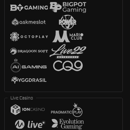
Live Casino