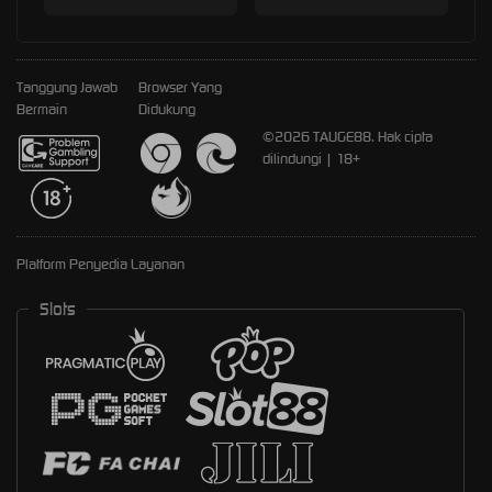
Tanggung Jawab
Browser Yang
Bermain
Didukung
©2026 TAUGE88. Hak cipta
dilindungi | 18+
Platform Penyedia Layanan
Slots