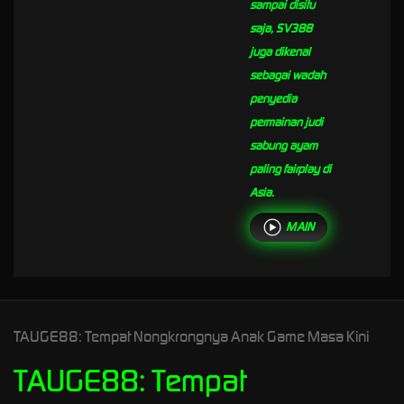
sampai disitu
saja, SV388
juga dikenal
sebagai wadah
penyedia
permainan judi
sabung ayam
paling fairplay di
Asia.
MAIN
TAUGE88: Tempat Nongkrongnya Anak Game Masa Kini
TAUGE88: Tempat