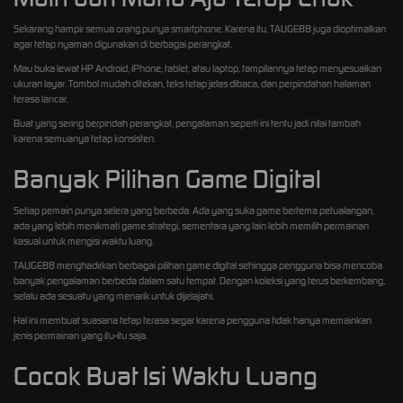
Sekarang hampir semua orang punya smartphone. Karena itu, TAUGE88 juga dioptimalkan
agar tetap nyaman digunakan di berbagai perangkat.
Mau buka lewat HP Android, iPhone, tablet, atau laptop, tampilannya tetap menyesuaikan
ukuran layar. Tombol mudah ditekan, teks tetap jelas dibaca, dan perpindahan halaman
terasa lancar.
Buat yang sering berpindah perangkat, pengalaman seperti ini tentu jadi nilai tambah
karena semuanya tetap konsisten.
Banyak Pilihan Game Digital
Setiap pemain punya selera yang berbeda. Ada yang suka game bertema petualangan,
ada yang lebih menikmati game strategi, sementara yang lain lebih memilih permainan
kasual untuk mengisi waktu luang.
TAUGE88 menghadirkan berbagai pilihan game digital sehingga pengguna bisa mencoba
banyak pengalaman berbeda dalam satu tempat. Dengan koleksi yang terus berkembang,
selalu ada sesuatu yang menarik untuk dijelajahi.
Hal ini membuat suasana tetap terasa segar karena pengguna tidak hanya memainkan
jenis permainan yang itu-itu saja.
Cocok Buat Isi Waktu Luang