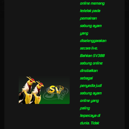
online memang
terletak pada
permainan
sabung ayam
yang
diselenggarakan
secara live.
Bahkan SV388
sabung online
dinobatkan
sebagai
penyedia judi
sabung ayam
online yang
paling
terpercaya di
dunia. Tidak