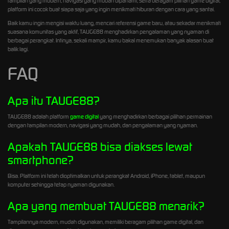
tampilan yang modern, navigasi yang mudah dipahami, serta beragam pilihan game digital,
platform ini cocok buat siapa saja yang ingin menikmati hiburan dengan cara yang santai.
Baik kamu ingin mengisi waktu luang, mencari referensi game baru, atau sekadar menikmati
suasana komunitas yang aktif, TAUGE88 menghadirkan pengalaman yang nyaman di
berbagai perangkat. Intinya, sekali mampir, kamu bakal menemukan banyak alasan buat
balik lagi.
FAQ
Apa itu TAUGE88?
TAUGE88 adalah platform
game digital
yang menghadirkan berbagai pilihan permainan
dengan tampilan modern, navigasi yang mudah, dan pengalaman yang nyaman.
Apakah TAUGE88 bisa diakses lewat
smartphone?
Bisa. Platform ini telah dioptimalkan untuk perangkat Android, iPhone, tablet, maupun
komputer sehingga tetap nyaman digunakan.
Apa yang membuat TAUGE88 menarik?
Tampilannya modern, mudah digunakan, memiliki beragam pilihan game digital, dan