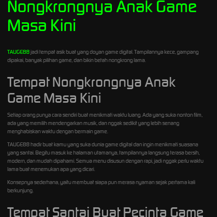
Nongkrongnya Anak Game
Masa Kini
TAUGE88
jadi tempat asik buat yang doyan game digital. Tampilannya kece, gampang
dipakai, banyak pilihan game, dan bikin betah nongkrong lama.
Tempat Nongkrongnya Anak
Game Masa Kini
Setiap orang punya cara sendiri buat menikmati waktu luang. Ada yang suka nonton film,
ada yang memilih mendengarkan musik, dan nggak sedikit yang lebih senang
menghabiskan waktu dengan bermain game.
TAUGE88 hadir buat kamu yang suka dunia game digital dan ingin menikmati suasana
yang santai. Begitu masuk ke halaman utamanya, tampilannya langsung terasa bersih,
modern, dan mudah dipahami. Semua menu disusun dengan rapi, jadi nggak perlu waktu
lama buat menemukan apa yang dicari.
Konsepnya sederhana, yaitu membuat siapa pun merasa nyaman sejak pertama kali
berkunjung.
Tempat Santai Buat Pecinta Game