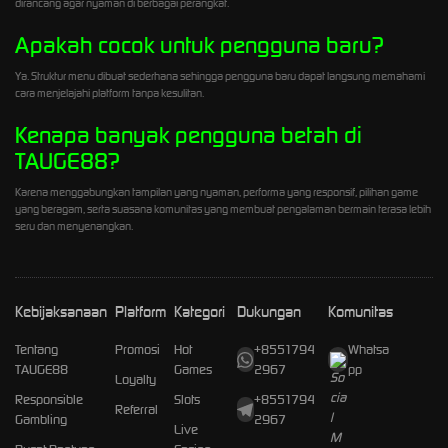
dirancang agar nyaman di berbagai perangkat.
Apakah cocok untuk pengguna baru?
Ya. Struktur menu dibuat sederhana sehingga pengguna baru dapat langsung memahami
cara menjelajahi platform tanpa kesulitan.
Kenapa banyak pengguna betah di
TAUGE88?
Karena menggabungkan tampilan yang nyaman, performa yang responsif, pilihan game
yang beragam, serta suasana komunitas yang membuat pengalaman bermain terasa lebih
seru dan menyenangkan.
Kebijaksanaan
Platform
Kategori
Dukungan
Komunitas
Tentang
Promosi
Hot
+8551794
Whatsa
TAUGE88
Games
2967
pp
Loyalty
Responsible
Slots
+8551794
Referral
Gambling
2967
Live