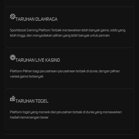
TARUHAN OLAHRAGA
Sportsbook Gaming Platform Terbaik menawarkan lebih banyak game, odds yang
lebih tinggi, dan menyediakan pilihan yang lebih banyak untuk pemain.
TARUHAN LIVE KASINO
Platform Pilihan bagi perusahaan-perusahaan terbaik di dunia, dengan pilihan
variasi game terbanyak
TARUHAN TOGEL
Platform togel yang menarik dari perusahan terbaik di dunia yang menawarkan
hadiah kemenangan besar