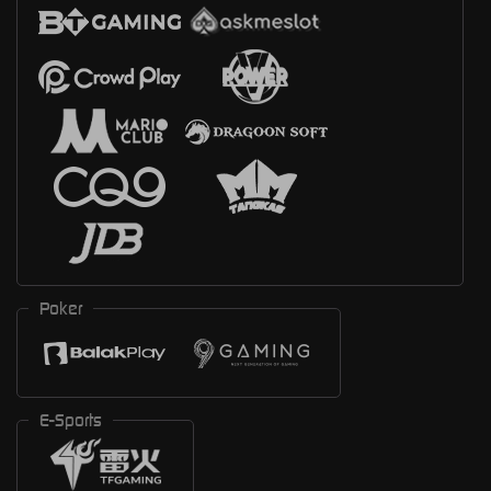
Poker
E-Sports