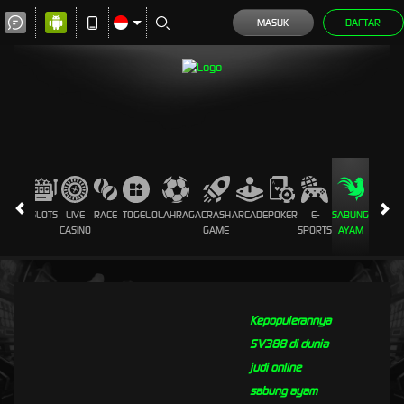
MASUK
DAFTAR
HOT
SLOTS
LIVE
RACE
TOGEL
OLAHRAGA
CRASH
ARCADE
POKER
E-
SABUNG
PROMOS
GAMES
CASINO
GAME
SPORTS
AYAM
Kepopulerannya
SV388 di dunia
judi online
sabung ayam