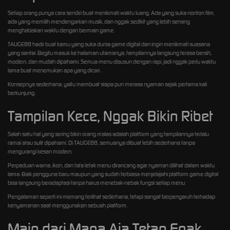
Setiap orang punya cara sendiri buat menikmati waktu luang. Ada yang suka nonton film,
ada yang memilih mendengarkan musik, dan nggak sedikit yang lebih senang
menghabiskan waktu dengan bermain game.
TAUGE88 hadir buat kamu yang suka dunia game digital dan ingin menikmati suasana
yang santai. Begitu masuk ke halaman utamanya, tampilannya langsung terasa bersih,
modern, dan mudah dipahami. Semua menu disusun dengan rapi, jadi nggak perlu waktu
lama buat menemukan apa yang dicari.
Konsepnya sederhana, yaitu membuat siapa pun merasa nyaman sejak pertama kali
berkunjung.
Tampilan Kece, Nggak Bikin Ribet
Salah satu hal yang sering bikin orang malas adalah platform yang tampilannya terlalu
ramai atau sulit dipahami. Di TAUGE88, semuanya dibuat lebih sederhana tanpa
mengurangi kesan modern.
Perpaduan warna, ikon, dan tata letak menu dirancang agar nyaman dilihat dalam waktu
lama. Baik pengguna baru maupun yang sudah terbiasa menjelajahi platform game digital
bisa langsung beradaptasi tanpa harus menebak-nebak fungsi setiap menu.
Pengalaman seperti ini memang terlihat sederhana, tetapi sangat berpengaruh terhadap
kenyamanan saat menggunakan sebuah platform.
Main dari Mana Aja Tetap Enak