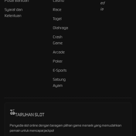
Pusat Bantuan
Casino
Syarat dan
Race
Ketentuan
Togel
Olahraga
Crash
Game
Arcade
Poker
E-Sports
Sabung
Ayam
TARUHAN SLOT
Penyedia slot online dengan beragam pilihan game menarik yang memudahkan
pemain untuk mencapai jackpot