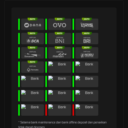
* Selama bank maintenance dan bank offline deposit dan penarikan
tidak dapat diproses