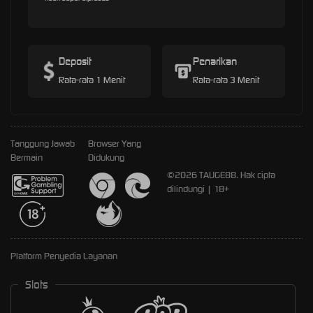
Deposit
Penarikan
Rata-rata 1 Menit
Rata-rata 3 Menit
Tanggung Jawab
Browser Yang
Bermain
Didukung
©2026 TAUGE88. Hak cipta
dilindungi | 18+
Platform Penyedia Layanan
Slots