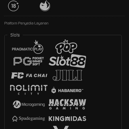
Platform Penyedia Layanan
Slots