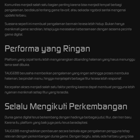
Komunitas menjadi salah satu bagian penting karena bisa menjadi tempat berbagi
pengalaman, berdiskusi tentang game favorit, atau sekadar ngobrol santai mengenai
update terbaru.
Suasana seperti ini membuat pengalaman bermain terasa lebih hidup. Bukan hanya
menikmati game sendirian, tetapi juga merasakan kebersamaan dengan sesama pecinta
game digital.
Performa yang Ringan
Platform yang cepat tentu lebih menyenangkan dibanding halaman yang harus menunggu
lama saat dibuka.
TAUGE88 berusaha memberikan pengalaman yang ringan sehingga proses membuka
halaman, berpindah menu, hingga menjelajahi berbagai fitur terasa lebih responsif.
Kecepatan akses menjadi salah satu faktor penting karena dapat membuat pengguna lebih
nyaman menikmati setiap fitur yang tersedia.
Selalu Mengikuti Perkembangan
Dunia game digital terus berkembang dengan hadirnya berbagai judul, fitur, dan tren baru.
Karena itu, platform yang baik juga perlu terus beradaptasi.
TAUGE88 menghadirkan pembaruan secara berkala agar pengalaman pengguna tetap
relevan dengan perkembangan dunia game. Dengan begitu, selalu ada hal baru yang bisa