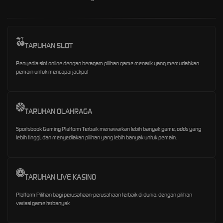
TARUHAN SLOT
Penyedia slot online dengan beragam pilihan game menarik yang memudahkan
pemain untuk mencapai jackpot
TARUHAN OLAHRAGA
Sportsbook Gaming Platform Terbaik menawarkan lebih banyak game, odds yang
lebih tinggi, dan menyediakan pilihan yang lebih banyak untuk pemain.
TARUHAN LIVE KASINO
Platform Pilihan bagi perusahaan-perusahaan terbaik di dunia, dengan pilihan
variasi game terbanyak