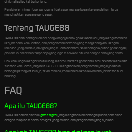
dinikmati setiap kali berkunjung.
Pendekatan ini membuat pengguna tidak cepat merasa bosan karena platform terus
menghadirkan suasana yang segar.
Tentang TAUGE88
TAUGE88 hadir sebagai tempat nongkrongnya anak game masa kini yang mengutamakan
kenyamanan, kemudahan, dan pengalaman bermain yang menyenangkan. Dengan
tampilan yang modern, navigasi yang mudah dipahami, serta beragam pilihan game digital,
platform ini cocok buat siapa saja yang ingin menikmati hiburan dengan cara yang santai.
Baik kamu ingin mengisi waktu luang, mencari referensi game baru, atau sekadar menikmati
suasana komunitas yang aktif, TAUGE88 menghadirkan pengalaman yang nyaman di
berbagai perangkat. Intinya, sekali mampir, kamu bakal menemukan banyak alasan buat
balik lagi.
FAQ
Apa itu TAUGE88?
TAUGE88 adalah platform
game digital
yang menghadirkan berbagai pilihan permainan
dengan tampilan modern, navigasi yang mudah, dan pengalaman yang nyaman.