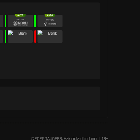
©2026 TAUGE88. Hak cipta dilindungi | 18+