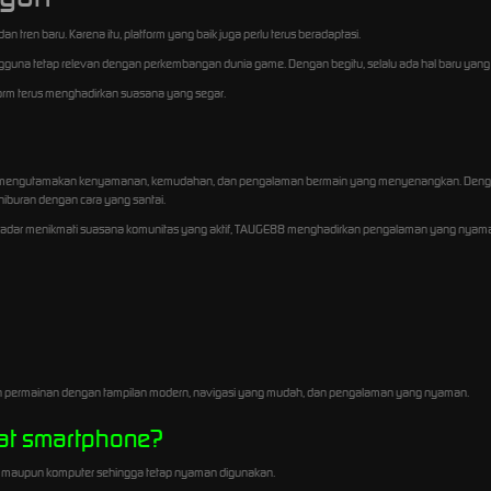
an tren baru. Karena itu, platform yang baik juga perlu terus beradaptasi.
 tetap relevan dengan perkembangan dunia game. Dengan begitu, selalu ada hal baru yang bisa
orm terus menghadirkan suasana yang segar.
 mengutamakan kenyamanan, kemudahan, dan pengalaman bermain yang menyenangkan. Dengan 
i hiburan dengan cara yang santai.
 sekadar menikmati suasana komunitas yang aktif, TAUGE88 menghadirkan pengalaman yang nyaman
an permainan dengan tampilan modern, navigasi yang mudah, dan pengalaman yang nyaman.
at smartphone?
blet, maupun komputer sehingga tetap nyaman digunakan.