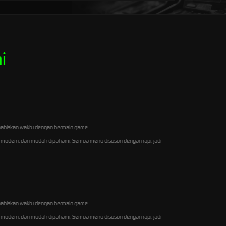
i
nghabiskan waktu dengan bermain game.
, modern, dan mudah dipahami. Semua menu disusun dengan rapi, jadi
nghabiskan waktu dengan bermain game.
, modern, dan mudah dipahami. Semua menu disusun dengan rapi, jadi