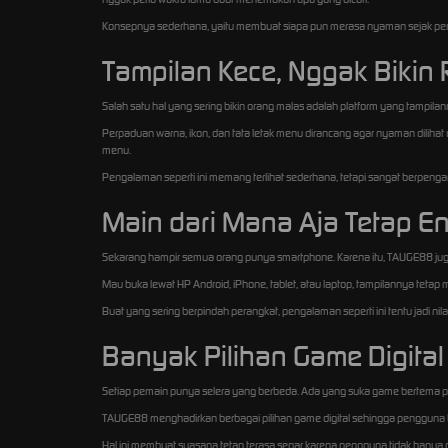
Konsepnya sederhana, yaitu membuat siapa pun merasa nyaman sejak pert
Tampilan Kece, Nggak Bikin 
Salah satu hal yang sering bikin orang malas adalah platform yang tampil
Perpaduan warna, ikon, dan tata letak menu dirancang agar nyaman dilihat
menu.
Pengalaman seperti ini memang terlihat sederhana, tetapi sangat berpe
Main dari Mana Aja Tetap E
Sekarang hampir semua orang punya smartphone. Karena itu, TAUGE88 juga
Mau buka lewat HP Android, iPhone, tablet, atau laptop, tampilannya tetap
Buat yang sering berpindah perangkat, pengalaman seperti ini tentu jadi ni
Banyak Pilihan Game Digital
Setiap pemain punya selera yang berbeda. Ada yang suka game bertema pet
TAUGE88 menghadirkan berbagai pilihan game digital sehingga pengguna b
Hal ini membuat suasana tetap terasa segar karena pengguna tidak hanya m