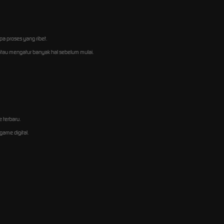
pa proses yang ribet.
atau mengatur banyak hal sebelum mulai.
 terbaru.
ame digital.