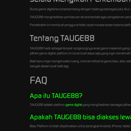
Dunia game digital terus berkembang dengan hadirnya berbagai judul, fitur, d
TAUGE88 menghadirkan pembaruan secara berkala agar pengalaman pengguna
Pendekatan ini membuat pengguna tidak cepat merasa bosan karena platf
Tentang TAUGE88
TAUGE88 hadir sebagai tempat nongkrongnya anak game masa kini yang
pilihan game digital, platform ini cocok buat siapa saja yang ingin menikmat
Baik kamu ingin mengisi waktu luang, mencari referensi game baru, atau
banyak alasan buat balik lagi.
FAQ
Apa itu TAUGE88?
TAUGE88 adalah platform
game digital
yang menghadirkan berbagai pilih
Apakah TAUGE88 bisa diakses lew
Bisa. Platform ini telah dioptimalkan untuk perangkat Android, iPhone, ta