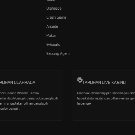
Olahraga
Crash Game
Arcade
Poker
E-Sports
Sabung Ayam
RUHAN OLAHRAGA
TARUHAN LIVE KASINO
ook Gaming Platform Terbaik
Platform Pilihan bagi perusahaan-perusa
kan lebih banyak game, odds yang lebih
terbaik di dunia, dengan pilihan variasi g
 dan menyediakan pilihan yang lebih
terbanyak
untuk pemain.