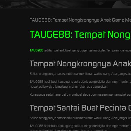
TAUGE88: Tempat Nongkrongnya Anak Game Mas
TAUGE88: Tempat Nong
TAUGE88
jadi tempat asik buat yang doyan game digital. Tampilannya kece
Tempat Nongkrongnya Anak
Setiap orang punya cara sendiri buat menikmati waktu luang. Ada yang s
TAUGE88 hadir buat kamu yang suka dunia game digital dan ingin menikma
nggak perlu waktu lama buat menemukan apa yang dicari.
Konsepnya sederhana, yaitu membuat siapa pun merasa nyaman sejak pert
Tempat Santai Buat Pecinta
Setiap orang punya cara sendiri buat menikmati waktu luang. Ada yang s
TAUGE88 hadir buat kamu yang suka dunia game digital dan ingin menikma
nggak perlu waktu lama buat menemukan apa yang dicari.