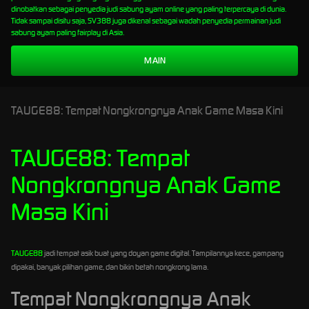
dinobatkan sebagai penyedia judi sabung ayam online yang paling terpercaya di dunia.
Tidak sampai disitu saja, SV388 juga dikenal sebagai wadah penyedia permainan judi
sabung ayam paling fairplay di Asia.
MAIN
TAUGE88: Tempat Nongkrongnya Anak Game Masa Kini
TAUGE88: Tempat
Nongkrongnya Anak Game
Masa Kini
TAUGE88
jadi tempat asik buat yang doyan game digital. Tampilannya kece, gampang
dipakai, banyak pilihan game, dan bikin betah nongkrong lama.
Tempat Nongkrongnya Anak