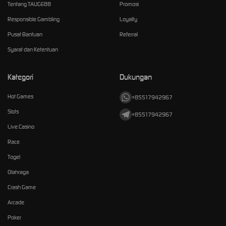
Tentang TAUGE88
Promosi
Responsible Gambling
Loyalty
Pusat Bantuan
Referral
Syarat dan Ketentuan
Kategori
Dukungan
Hot Games
+85517942967
Slots
+85517942967
Live Casino
Race
Togel
Olahraga
Crash Game
Arcade
Poker