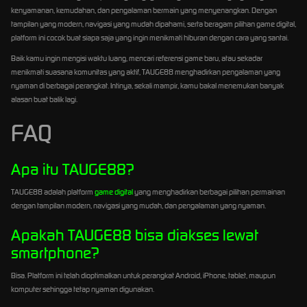
kenyamanan, kemudahan, dan pengalaman bermain yang menyenangkan. Dengan
tampilan yang modern, navigasi yang mudah dipahami, serta beragam pilihan game digital,
platform ini cocok buat siapa saja yang ingin menikmati hiburan dengan cara yang santai.
Baik kamu ingin mengisi waktu luang, mencari referensi game baru, atau sekadar
menikmati suasana komunitas yang aktif, TAUGE88 menghadirkan pengalaman yang
nyaman di berbagai perangkat. Intinya, sekali mampir, kamu bakal menemukan banyak
alasan buat balik lagi.
FAQ
Apa itu TAUGE88?
TAUGE88 adalah platform
game digital
yang menghadirkan berbagai pilihan permainan
dengan tampilan modern, navigasi yang mudah, dan pengalaman yang nyaman.
Apakah TAUGE88 bisa diakses lewat
smartphone?
Bisa. Platform ini telah dioptimalkan untuk perangkat Android, iPhone, tablet, maupun
komputer sehingga tetap nyaman digunakan.