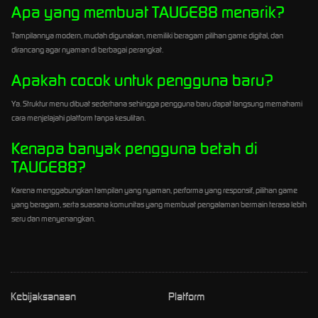
Apa yang membuat TAUGE88 menarik?
Tampilannya modern, mudah digunakan, memiliki beragam pilihan game digital, dan
dirancang agar nyaman di berbagai perangkat.
Apakah cocok untuk pengguna baru?
Ya. Struktur menu dibuat sederhana sehingga pengguna baru dapat langsung memahami
cara menjelajahi platform tanpa kesulitan.
Kenapa banyak pengguna betah di
TAUGE88?
Karena menggabungkan tampilan yang nyaman, performa yang responsif, pilihan game
yang beragam, serta suasana komunitas yang membuat pengalaman bermain terasa lebih
seru dan menyenangkan.
Kebijaksanaan
Platform