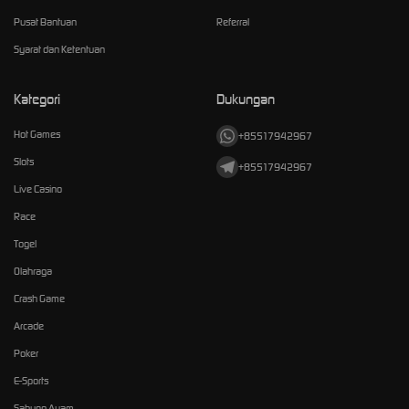
Pusat Bantuan
Referral
Syarat dan Ketentuan
Kategori
Dukungan
Hot Games
+85517942967
Slots
+85517942967
Live Casino
Race
Togel
Olahraga
Crash Game
Arcade
Poker
E-Sports
Sabung Ayam