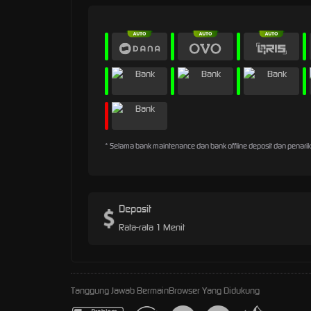
* Selama bank maintenance dan bank offline deposit dan penarik
Deposit
Rata-rata 1 Menit
Tanggung Jawab Bermain
Browser Yang Didukung