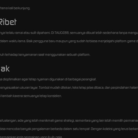
ama kali berkunjung.
Ribet
annya terlalu ramai atau sulit dipahami. Di TAUGE88, semuanya dibuat lebih sederhana tanpa meng
 dalam waktu lama. Baik pengguna baru maupun yang sudah terbiasa menjelajahi platform game di
ngaruh terhadap kenyamanan saat menggunakan sebuah platform.
nak
 dioptimalkan agar tetap nyaman digunakan di berbagai perangkat.
 menyesuaikan ukuran layar. Tombol mudah ditekan, teks tetap jelas dibaca, dan perpindahan halam
lai tambah karena semuanya tetap konsisten.
ualangan, ada yang lebih menikmati game strategi, sementara yang lain lebih memilih permainan
isa mencoba banyak pengalaman berbeda dalam satu tempat. Dengan koleksi yang terus berkemba
emainkan jenis permainan yang itu-itu saja.