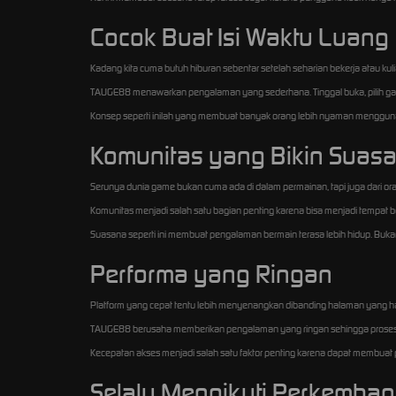
Cocok Buat Isi Waktu Luang
Kadang kita cuma butuh hiburan sebentar setelah seharian bekerja atau kuli
TAUGE88 menawarkan pengalaman yang sederhana. Tinggal buka, pilih game
Konsep seperti inilah yang membuat banyak orang lebih nyaman menggunak
Komunitas yang Bikin Suas
Serunya dunia game bukan cuma ada di dalam permainan, tapi juga dari o
Komunitas menjadi salah satu bagian penting karena bisa menjadi tempat b
Suasana seperti ini membuat pengalaman bermain terasa lebih hidup. Buk
Performa yang Ringan
Platform yang cepat tentu lebih menyenangkan dibanding halaman yang h
TAUGE88 berusaha memberikan pengalaman yang ringan sehingga proses mem
Kecepatan akses menjadi salah satu faktor penting karena dapat membuat p
Selalu Mengikuti Perkemba