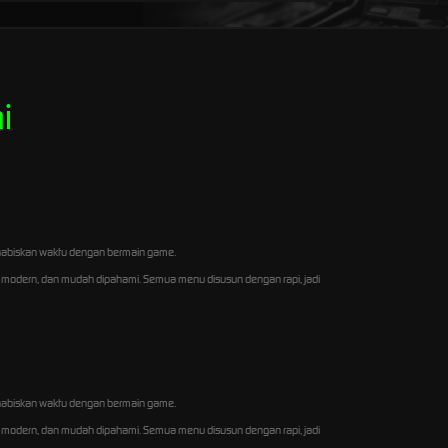
i
nghabiskan waktu dengan bermain game.
, modern, dan mudah dipahami. Semua menu disusun dengan rapi, jadi
nghabiskan waktu dengan bermain game.
, modern, dan mudah dipahami. Semua menu disusun dengan rapi, jadi