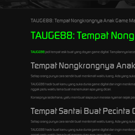
TAUGE88: Tempat Nongkrongnya Anak Game Mas
TAUGE88: Tempat Nong
TAUGE88
jadi tempat asik buat yang doyan game digital. Tampilannya kece
Tempat Nongkrongnya Anak
Setiap orang punya cara sendiri buat menikmati waktu luang. Ada yang s
TAUGE88 hadir buat kamu yang suka dunia game digital dan ingin menikma
nggak perlu waktu lama buat menemukan apa yang dicari.
Konsepnya sederhana, yaitu membuat siapa pun merasa nyaman sejak pert
Tempat Santai Buat Pecinta
Setiap orang punya cara sendiri buat menikmati waktu luang. Ada yang s
TAUGE88 hadir buat kamu yang suka dunia game digital dan ingin menikma
nggak perlu waktu lama buat menemukan apa yang dicari.