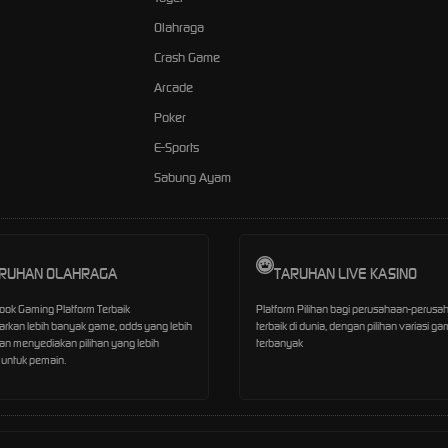
Olahraga
Crash Game
Arcade
Poker
E-Sports
Sabung Ayam
RUHAN OLAHRAGA
TARUHAN LIVE KASINO
ook Gaming Platform Terbaik
Platform Pilihan bagi perusahaan-perusa
kan lebih banyak game, odds yang lebih
terbaik di dunia, dengan pilihan variasi g
 dan menyediakan pilihan yang lebih
terbanyak
untuk pemain.