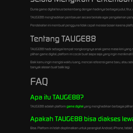
Dunia game digital terus berkembang dengan hadirnya berbagai judul, fitur, d
TAUGE88 menghadirkan pembaruan secara berkala agar pengalaman pengguna
Pendekatan ini membuat pengguna tidak cepat merasa bosan karena platf
Tentang TAUGE88
TAUGE88 hadir sebagai tempat nongkrongnya anak game masa kini yang
pilihan game digital, platform ini cocok buat siapa saja yang ingin menikmat
Baik kamu ingin mengisi waktu luang, mencari referensi game baru, atau
banyak alasan buat balik lagi.
FAQ
Apa itu TAUGE88?
TAUGE88 adalah platform
game digital
yang menghadirkan berbagai pilih
Apakah TAUGE88 bisa diakses lew
Bisa. Platform ini telah dioptimalkan untuk perangkat Android, iPhone, ta