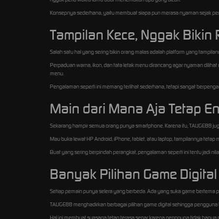
Konsepnya sederhana, yaitu membuat siapa pun merasa nyaman sejak pert
Tampilan Kece, Nggak Bikin 
Salah satu hal yang sering bikin orang malas adalah platform yang tampil
Perpaduan warna, ikon, dan tata letak menu dirancang agar nyaman dilihat
menu.
Pengalaman seperti ini memang terlihat sederhana, tetapi sangat berpe
Main dari Mana Aja Tetap E
Sekarang hampir semua orang punya smartphone. Karena itu, TAUGE88 juga
Mau buka lewat HP Android, iPhone, tablet, atau laptop, tampilannya tetap
Buat yang sering berpindah perangkat, pengalaman seperti ini tentu jadi ni
Banyak Pilihan Game Digital
Setiap pemain punya selera yang berbeda. Ada yang suka game bertema pet
TAUGE88 menghadirkan berbagai pilihan game digital sehingga pengguna b
Hal ini membuat suasana tetap terasa segar karena pengguna tidak hanya m