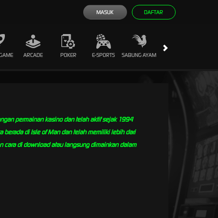
MASUK
DAFTAR
 GAME
ARCADE
POKER
E-SPORTS
SABUNG AYAM
PROMOSI
an permainan kasino dan telah aktif sejak 1994
erada di Isle of Man dan telah memiliki lebih dari
an cara di download atau langsung dimainkan dalam