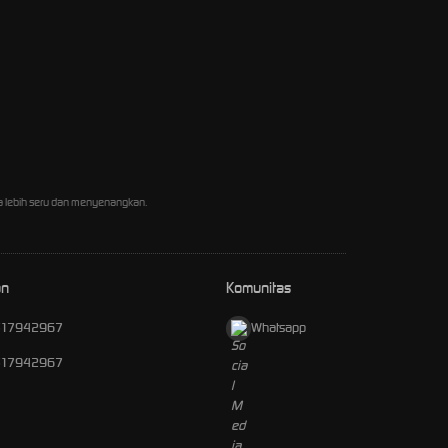
a lebih seru dan menyenangkan.
an
Komunitas
517942967
Whatsapp
517942967