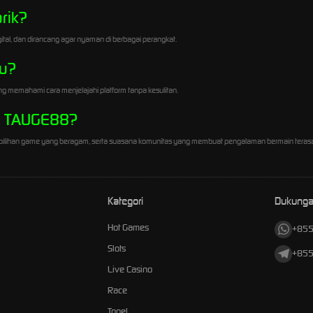
rik?
tal, dan dirancang agar nyaman di berbagai perangkat.
ru?
g memahami cara menjelajahi platform tanpa kesulitan.
i TAUGE88?
pilihan game yang beragam, serta suasana komunitas yang membuat pengalaman bermain teras
Kategori
Dukung
Hot Games
+85
Slots
+85
Live Casino
Race
Togel