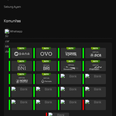
Sabung Ayam
Komunitas
Whatsapp