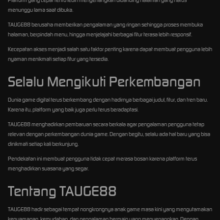
Platform yang cepat tentu lebih menyenangkan dibanding halaman yang harus
menunggu lama saat dibuka.
TAUGE88 berusaha memberikan pengalaman yang ringan sehingga proses membuka
halaman, berpindah menu, hingga menjelajahi berbagai fitur terasa lebih responsif.
Kecepatan akses menjadi salah satu faktor penting karena dapat membuat pengguna lebih
nyaman menikmati setiap fitur yang tersedia.
Selalu Mengikuti Perkembangan
Dunia game digital terus berkembang dengan hadirnya berbagai judul, fitur, dan tren baru.
Karena itu, platform yang baik juga perlu terus beradaptasi.
TAUGE88 menghadirkan pembaruan secara berkala agar pengalaman pengguna tetap
relevan dengan perkembangan dunia game. Dengan begitu, selalu ada hal baru yang bisa
dinikmati setiap kali berkunjung.
Pendekatan ini membuat pengguna tidak cepat merasa bosan karena platform terus
menghadirkan suasana yang segar.
Tentang TAUGE88
TAUGE88 hadir sebagai tempat nongkrongnya anak game masa kini yang mengutamakan
kenyamanan, kemudahan, dan pengalaman bermain yang menyenangkan. Dengan