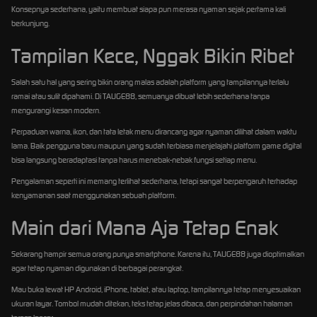
Konsepnya sederhana, yaitu membuat siapa pun merasa nyaman sejak pertama kali
berkunjung.
Tampilan Kece, Nggak Bikin Ribet
Salah satu hal yang sering bikin orang malas adalah platform yang tampilannya terlalu
ramai atau sulit dipahami. Di TAUGE88, semuanya dibuat lebih sederhana tanpa
mengurangi kesan modern.
Perpaduan warna, ikon, dan tata letak menu dirancang agar nyaman dilihat dalam waktu
lama. Baik pengguna baru maupun yang sudah terbiasa menjelajahi platform game digital
bisa langsung beradaptasi tanpa harus menebak-nebak fungsi setiap menu.
Pengalaman seperti ini memang terlihat sederhana, tetapi sangat berpengaruh terhadap
kenyamanan saat menggunakan sebuah platform.
Main dari Mana Aja Tetap Enak
Sekarang hampir semua orang punya smartphone. Karena itu, TAUGE88 juga dioptimalkan
agar tetap nyaman digunakan di berbagai perangkat.
Mau buka lewat HP Android, iPhone, tablet, atau laptop, tampilannya tetap menyesuaikan
ukuran layar. Tombol mudah ditekan, teks tetap jelas dibaca, dan perpindahan halaman