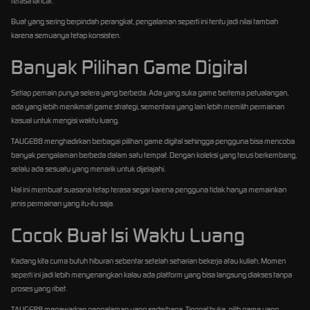
terasa lancar.
Buat yang sering berpindah perangkat, pengalaman seperti ini tentu jadi nilai tambah
karena semuanya tetap konsisten.
Banyak Pilihan Game Digital
Setiap pemain punya selera yang berbeda. Ada yang suka game bertema petualangan,
ada yang lebih menikmati game strategi, sementara yang lain lebih memilih permainan
kasual untuk mengisi waktu luang.
TAUGE88 menghadirkan berbagai pilihan game digital sehingga pengguna bisa mencoba
banyak pengalaman berbeda dalam satu tempat. Dengan koleksi yang terus berkembang,
selalu ada sesuatu yang menarik untuk dijelajahi.
Hal ini membuat suasana tetap terasa segar karena pengguna tidak hanya memainkan
jenis permainan yang itu-itu saja.
Cocok Buat Isi Waktu Luang
Kadang kita cuma butuh hiburan sebentar setelah seharian bekerja atau kuliah. Momen
seperti ini jadi lebih menyenangkan kalau ada platform yang bisa langsung diakses tanpa
proses yang ribet.
TAUGE88 menawarkan pengalaman yang sederhana. Tinggal buka, pilih game yang