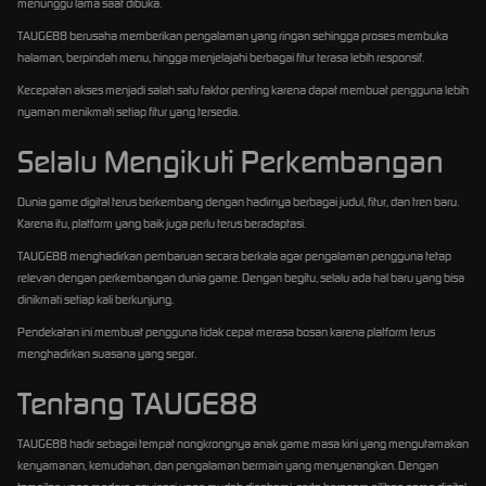
menunggu lama saat dibuka.
TAUGE88 berusaha memberikan pengalaman yang ringan sehingga proses membuka
halaman, berpindah menu, hingga menjelajahi berbagai fitur terasa lebih responsif.
Kecepatan akses menjadi salah satu faktor penting karena dapat membuat pengguna lebih
nyaman menikmati setiap fitur yang tersedia.
Selalu Mengikuti Perkembangan
Dunia game digital terus berkembang dengan hadirnya berbagai judul, fitur, dan tren baru.
Karena itu, platform yang baik juga perlu terus beradaptasi.
TAUGE88 menghadirkan pembaruan secara berkala agar pengalaman pengguna tetap
relevan dengan perkembangan dunia game. Dengan begitu, selalu ada hal baru yang bisa
dinikmati setiap kali berkunjung.
Pendekatan ini membuat pengguna tidak cepat merasa bosan karena platform terus
menghadirkan suasana yang segar.
Tentang TAUGE88
TAUGE88 hadir sebagai tempat nongkrongnya anak game masa kini yang mengutamakan
kenyamanan, kemudahan, dan pengalaman bermain yang menyenangkan. Dengan