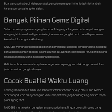
Buat yang sering berpindah perangkat, pengalaman seperti ini tentu jadi nilai tambah
karena semuanya tetap konsisten.
Banyak Pilihan Game Digital
Setiap pemain punya selera yang berbeda. Ada yang suka game bertema petualangan,
ada yang lebih menikmati game strategi, sementara yang lain lebih memilih permainan
kasual untuk mengisi waktu luang.
TAUGE88 menghadirkan berbagai pilihan game digital sehingga pengguna bisa mencoba
banyak pengalaman berbeda dalam satu tempat. Dengan koleksi yang terus berkembang,
selalu ada sesuatu yang menarik untuk dijelajahi.
Hal ini membuat suasana tetap terasa segar karena pengguna tidak hanya memainkan
jenis permainan yang itu-itu saja.
Cocok Buat Isi Waktu Luang
Kadang kita cuma butuh hiburan sebentar setelah seharian bekerja atau kuliah. Momen
seperti ini jadi lebih menyenangkan kalau ada platform yang bisa langsung diakses tanpa
proses yang ribet.
TAUGE88 menawarkan pengalaman yang sederhana. Tinggal buka, pilih game yang