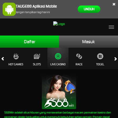
×
TAUGE88 Aplikasi Mobile
UNDUH
Jangan tampilkan lagi hari ini
Daftar
Masuk
HOT GAMES
SLOTS
LIVE CASINO
RACE
TOGEL
OL
568Win adalah situs hiburan yang menawarkan berbagai macam permainan kasino dan
permainan dealer berkualitas untuk memenuhi kebutuhan setiap pemain. Pemain dapat