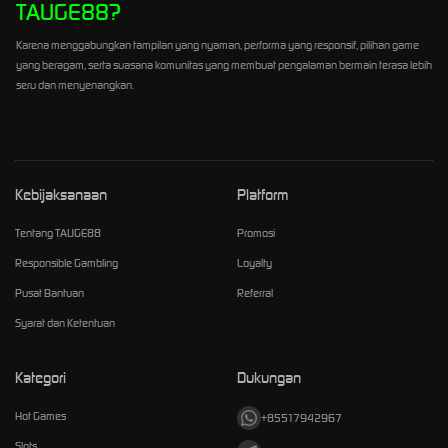
TAUGE88?
Karena menggabungkan tampilan yang nyaman, performa yang responsif, pilihan game
yang beragam, serta suasana komunitas yang membuat pengalaman bermain terasa lebih
seru dan menyenangkan.
Kebijaksanaan
Platform
Tentang TAUGE88
Promosi
Responsible Gambling
Loyalty
Pusat Bantuan
Referral
Syarat dan Ketentuan
Kategori
Dukungan
Hot Games
+85517942967
Slots