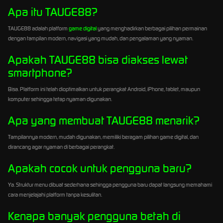
Apa itu TAUGE88?
TAUGE88 adalah platform
game digital
yang menghadirkan berbagai pilihan permainan
dengan tampilan modern, navigasi yang mudah, dan pengalaman yang nyaman.
Apakah TAUGE88 bisa diakses lewat
smartphone?
Bisa. Platform ini telah dioptimalkan untuk perangkat Android, iPhone, tablet, maupun
komputer sehingga tetap nyaman digunakan.
Apa yang membuat TAUGE88 menarik?
Tampilannya modern, mudah digunakan, memiliki beragam pilihan game digital, dan
dirancang agar nyaman di berbagai perangkat.
Apakah cocok untuk pengguna baru?
Ya. Struktur menu dibuat sederhana sehingga pengguna baru dapat langsung memahami
cara menjelajahi platform tanpa kesulitan.
Kenapa banyak pengguna betah di