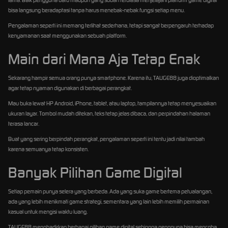
bisa langsung beradaptasi tanpa harus menebak-nebak fungsi setiap menu.
Pengalaman seperti ini memang terlihat sederhana, tetapi sangat berpengaruh terhadap
kenyamanan saat menggunakan sebuah platform.
Main dari Mana Aja Tetap Enak
Sekarang hampir semua orang punya smartphone. Karena itu, TAUGE88 juga dioptimalkan
agar tetap nyaman digunakan di berbagai perangkat.
Mau buka lewat HP Android, iPhone, tablet, atau laptop, tampilannya tetap menyesuaikan
ukuran layar. Tombol mudah ditekan, teks tetap jelas dibaca, dan perpindahan halaman
terasa lancar.
Buat yang sering berpindah perangkat, pengalaman seperti ini tentu jadi nilai tambah
karena semuanya tetap konsisten.
Banyak Pilihan Game Digital
Setiap pemain punya selera yang berbeda. Ada yang suka game bertema petualangan,
ada yang lebih menikmati game strategi, sementara yang lain lebih memilih permainan
kasual untuk mengisi waktu luang.
TAUGE88 menghadirkan berbagai pilihan game digital sehingga pengguna bisa mencoba