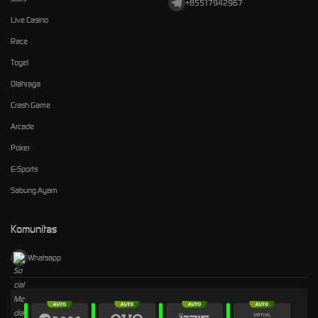
+85517942967
Live Casino
Race
Togel
Olahraga
Crash Game
Arcade
Poker
E-Sports
Sabung Ayam
Komunitas
Whatsapp