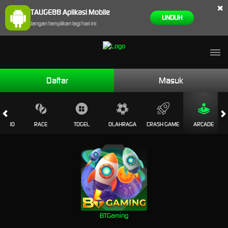
×
TAUGE88 Aplikasi Mobile
UNDUH
Jangan tampilkan lagi hari ini
Daftar
Masuk
CASINO
RACE
TOGEL
OLAHRAGA
CRASH GAME
ARCADE
BTGaming