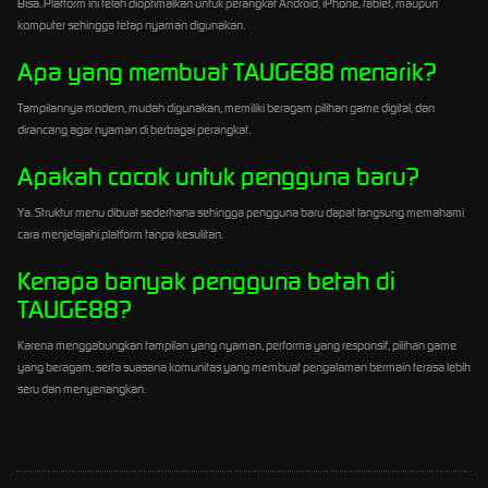
Bisa. Platform ini telah dioptimalkan untuk perangkat Android, iPhone, tablet, maupun
komputer sehingga tetap nyaman digunakan.
Apa yang membuat TAUGE88 menarik?
Tampilannya modern, mudah digunakan, memiliki beragam pilihan game digital, dan
dirancang agar nyaman di berbagai perangkat.
Apakah cocok untuk pengguna baru?
Ya. Struktur menu dibuat sederhana sehingga pengguna baru dapat langsung memahami
cara menjelajahi platform tanpa kesulitan.
Kenapa banyak pengguna betah di
TAUGE88?
Karena menggabungkan tampilan yang nyaman, performa yang responsif, pilihan game
yang beragam, serta suasana komunitas yang membuat pengalaman bermain terasa lebih
seru dan menyenangkan.