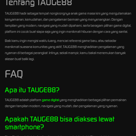
Tentang TAUGE88
TAUGE88 hadir sebagai tempat nongkrongnya anak game masa kini yang mengutamakan
kenyamanan, kemudahan, dan pengalaman bermain yang menyenangkan. Dengan
tampilan yang modern, navigasi yang mudah dipahami, serta beragam pilihan game digital,
platform ini cocok buat siapa saja yang ingin menikmati hiburan dengan cara yang santai.
Baik kamu ingin mengisi waktu luang, mencari referensi game baru, atau sekadar
menikmati suasana komunitas yang aktif, TAUGE88 menghadirkan pengalaman yang
nyaman di berbagai perangkat. Intinya, sekali mampir, kamu bakal menemukan banyak
alasan buat balik lagi.
FAQ
Apa itu TAUGE88?
TAUGE88 adalah platform
game digital
yang menghadirkan berbagai pilihan permainan
dengan tampilan modern, navigasi yang mudah, dan pengalaman yang nyaman.
Apakah TAUGE88 bisa diakses lewat
smartphone?