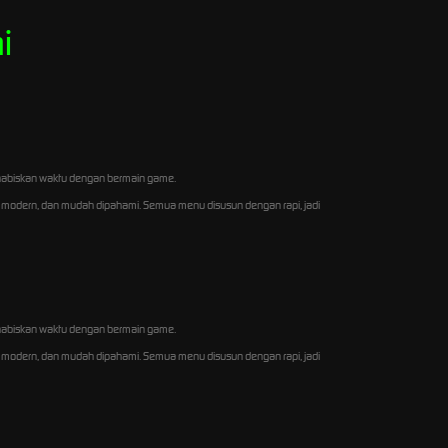
i
nghabiskan waktu dengan bermain game.
, modern, dan mudah dipahami. Semua menu disusun dengan rapi, jadi
nghabiskan waktu dengan bermain game.
, modern, dan mudah dipahami. Semua menu disusun dengan rapi, jadi