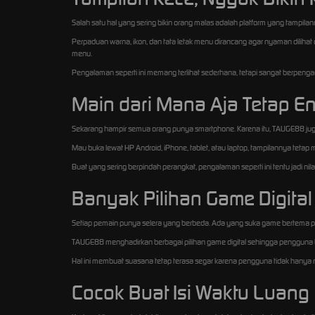
Salah satu hal yang sering bikin orang malas adalah platform yang tampil
Perpaduan warna, ikon, dan tata letak menu dirancang agar nyaman dilihat
menu.
Pengalaman seperti ini memang terlihat sederhana, tetapi sangat berpe
Main dari Mana Aja Tetap E
Sekarang hampir semua orang punya smartphone. Karena itu, TAUGE88 juga
Mau buka lewat HP Android, iPhone, tablet, atau laptop, tampilannya tetap
Buat yang sering berpindah perangkat, pengalaman seperti ini tentu jadi ni
Banyak Pilihan Game Digital
Setiap pemain punya selera yang berbeda. Ada yang suka game bertema pet
TAUGE88 menghadirkan berbagai pilihan game digital sehingga pengguna b
Hal ini membuat suasana tetap terasa segar karena pengguna tidak hanya m
Cocok Buat Isi Waktu Luang