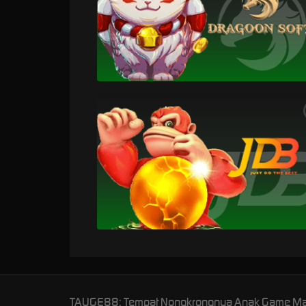
TAUGE88: Tempat Nongkrongnya Anak Game Mas