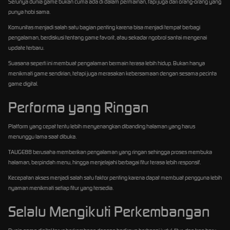
Serunya dunia game bukan cuma ada di dalam permainan, tapi juga dari orang-orang yang
punya hobi sama.
Komunitas menjadi salah satu bagian penting karena bisa menjadi tempat berbagi
pengalaman, berdiskusi tentang game favorit, atau sekadar ngobrol santai mengenai
update terbaru.
Suasana seperti ini membuat pengalaman bermain terasa lebih hidup. Bukan hanya
menikmati game sendirian, tetapi juga merasakan kebersamaan dengan sesama pecinta
game digital.
Performa yang Ringan
Platform yang cepat tentu lebih menyenangkan dibanding halaman yang harus
menunggu lama saat dibuka.
TAUGE88 berusaha memberikan pengalaman yang ringan sehingga proses membuka
halaman, berpindah menu, hingga menjelajahi berbagai fitur terasa lebih responsif.
Kecepatan akses menjadi salah satu faktor penting karena dapat membuat pengguna lebih
nyaman menikmati setiap fitur yang tersedia.
Selalu Mengikuti Perkembangan