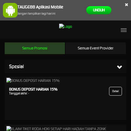
×
TAUGE88 Aplikasi Mobile
UNDUH
Jangan tampilkan lagi hari ini
Semua Promosi
Semua Event Provider
Spesial
BONUS DEPOSIT HARIAN 15%
Detail
Tanggal akhir:
-