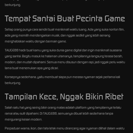
berkunjung.
Tempat Santai Buat Pecinta Game
Setiap orang punya cara sendiri buat menikmati waktu luang. Ada yang suka nonton film,
ada yang memilih mendengarkan musik, dan nggak sedikit yang lebih senang
menghabiskan waktu dengan bermain game.
TAUGE88 hadir buat kamu yang suka dunia game digital dan ingin menikmati suasana
yang santai. Begitu masuk ke halaman utamanya, tampilannya langsung terasa bersih,
modern, dan mudah dipahami. Semua menu disusun dengan rapi, jadi nggak perlu waktu
lama buat menemukan apa yang dicari.
Konsepnya sederhana, yaitu membuat siapa pun merasa nyaman sejak pertama kali
berkunjung.
Tampilan Kece, Nggak Bikin Ribet
Salah satu hal yang sering bikin orang malas adalah platform yang tampilannya terlalu
ramai atau sulit dipahami. Di TAUGE88, semuanya dibuat lebih sederhana tanpa
mengurangi kesan modern.
Perpaduan warna, ikon, dan tata letak menu dirancang agar nyaman dilihat dalam waktu