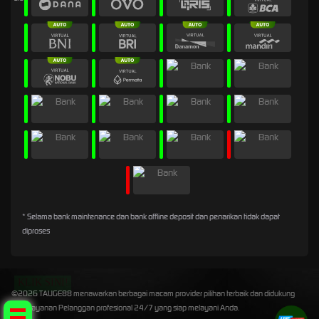
* Selama bank maintenance dan bank offline deposit dan penarikan tidak dapat
diproses
KLIK SINI!
©2026 TAUGE88 menawarkan berbagai macam provider pilihan terbaik dan didukung
oleh Layanan Pelanggan profesional 24/7 yang siap melayani Anda.