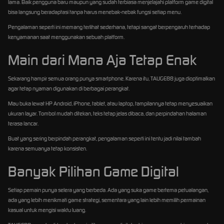
lama. Baik pengguna baru maupun yang sudah terbiasa menjelajahi platform game digital
bisa langsung beradaptasi tanpa harus menebak-nebak fungsi setiap menu.
Pengalaman seperti ini memang terlihat sederhana, tetapi sangat berpengaruh terhadap
kenyamanan saat menggunakan sebuah platform.
Main dari Mana Aja Tetap Enak
Sekarang hampir semua orang punya smartphone. Karena itu, TAUGE88 juga dioptimalkan
agar tetap nyaman digunakan di berbagai perangkat.
Mau buka lewat HP Android, iPhone, tablet, atau laptop, tampilannya tetap menyesuaikan
ukuran layar. Tombol mudah ditekan, teks tetap jelas dibaca, dan perpindahan halaman
terasa lancar.
Buat yang sering berpindah perangkat, pengalaman seperti ini tentu jadi nilai tambah
karena semuanya tetap konsisten.
Banyak Pilihan Game Digital
Setiap pemain punya selera yang berbeda. Ada yang suka game bertema petualangan,
ada yang lebih menikmati game strategi, sementara yang lain lebih memilih permainan
kasual untuk mengisi waktu luang.