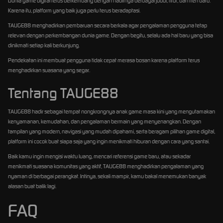
Dunia game digital terus berkembang dengan hadirnya berbagai judul, fitur, dan tren baru.
Karena itu, platform yang baik juga perlu terus beradaptasi.
TAUGE88 menghadirkan pembaruan secara berkala agar pengalaman pengguna tetap
relevan dengan perkembangan dunia game. Dengan begitu, selalu ada hal baru yang bisa
dinikmati setiap kali berkunjung.
Pendekatan ini membuat pengguna tidak cepat merasa bosan karena platform terus
menghadirkan suasana yang segar.
Tentang TAUGE88
TAUGE88 hadir sebagai tempat nongkrongnya anak game masa kini yang mengutamakan
kenyamanan, kemudahan, dan pengalaman bermain yang menyenangkan. Dengan
tampilan yang modern, navigasi yang mudah dipahami, serta beragam pilihan game digital,
platform ini cocok buat siapa saja yang ingin menikmati hiburan dengan cara yang santai.
Baik kamu ingin mengisi waktu luang, mencari referensi game baru, atau sekadar
menikmati suasana komunitas yang aktif, TAUGE88 menghadirkan pengalaman yang
nyaman di berbagai perangkat. Intinya, sekali mampir, kamu bakal menemukan banyak
alasan buat balik lagi.
FAQ