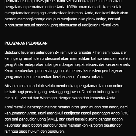
permainan serta proses-proses kami secara berkala, demi memastikan
pengalaman permainan online Anda 100% aman dan adil. Kami selalu
mengutamakan menjaga kerahasiaan informasi Anda, dan kami tidak akan
pernah membagikannya ataupun menjualnya ke pihak ketiga, kecuali
diharuskan sesuai dengan yang disebutkan di Kebijakan Privasi kami.
PELAYANAN PELANGGAN
Didukung layanan pelanggan 24 jam, yang tersedia 7 hari seminggu, staf
kami yang ramah dan profesional akan memastikan bahwa semua masalah
yang Anda hadapi akan ditangani dengan cepat, efisien, dan secara ramah.
Kami memberikan prioritas tinggi untuk memastikan sistem pembayaran
yang aman dan memberikan kerahasiaan informasi pribadi.
Misi utama kami adalah selalu memberikan pengalaman taruhan online
terbaik bagi pemain yang bertanggung jawab. Silahkan hubungi kami
melalui Livechat dan Whatsapp, dengan saran dan komentar Anda.
Kami memilki beberapa metode pembayaran yang mudah dan aman, demi
kenyamanan Anda. Kami mengikuti kebijakan kenali pelanggan Anda (KYC)
dan anti-pencucian uang (AML), dan kami bekerja sama dengan badan
keuangan serta badan pengatur demi memastikan ketaatan berstandar
tertinggi pada hukum dan peraturan.