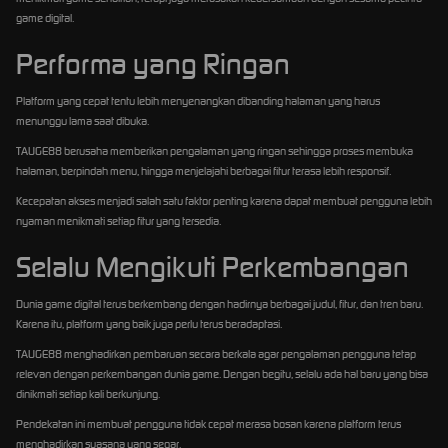
game digital.
Performa yang Ringan
Platform yang cepat tentu lebih menyenangkan dibanding halaman yang harus
menunggu lama saat dibuka.
TAUGE88 berusaha memberikan pengalaman yang ringan sehingga proses membuka
halaman, berpindah menu, hingga menjelajahi berbagai fitur terasa lebih responsif.
Kecepatan akses menjadi salah satu faktor penting karena dapat membuat pengguna lebih
nyaman menikmati setiap fitur yang tersedia.
Selalu Mengikuti Perkembangan
Dunia game digital terus berkembang dengan hadirnya berbagai judul, fitur, dan tren baru.
Karena itu, platform yang baik juga perlu terus beradaptasi.
TAUGE88 menghadirkan pembaruan secara berkala agar pengalaman pengguna tetap
relevan dengan perkembangan dunia game. Dengan begitu, selalu ada hal baru yang bisa
dinikmati setiap kali berkunjung.
Pendekatan ini membuat pengguna tidak cepat merasa bosan karena platform terus
menghadirkan suasana yang segar.