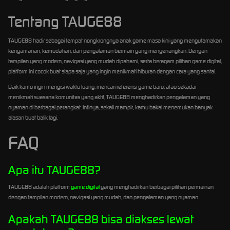
Tentang TAUGE88
TAUGE88 hadir sebagai tempat nongkrongnya anak game masa kini yang mengutamakan
kenyamanan, kemudahan, dan pengalaman bermain yang menyenangkan. Dengan
tampilan yang modern, navigasi yang mudah dipahami, serta beragam pilihan game digital,
platform ini cocok buat siapa saja yang ingin menikmati hiburan dengan cara yang santai.
Baik kamu ingin mengisi waktu luang, mencari referensi game baru, atau sekadar
menikmati suasana komunitas yang aktif, TAUGE88 menghadirkan pengalaman yang
nyaman di berbagai perangkat. Intinya, sekali mampir, kamu bakal menemukan banyak
alasan buat balik lagi.
FAQ
Apa itu TAUGE88?
TAUGE88 adalah platform
game digital
yang menghadirkan berbagai pilihan permainan
dengan tampilan modern, navigasi yang mudah, dan pengalaman yang nyaman.
Apakah TAUGE88 bisa diakses lewat