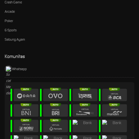
Crash Game
Arcade
Poker
E-Sports
Sabung Ayam
Komunitas
Whatsapp