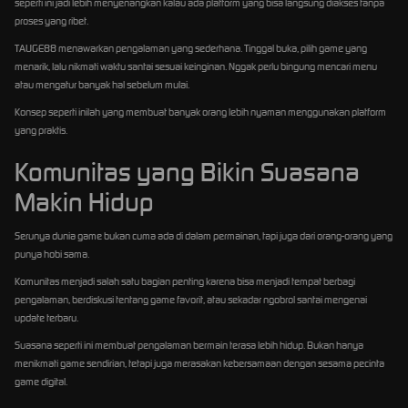
seperti ini jadi lebih menyenangkan kalau ada platform yang bisa langsung diakses tanpa
proses yang ribet.
TAUGE88 menawarkan pengalaman yang sederhana. Tinggal buka, pilih game yang
menarik, lalu nikmati waktu santai sesuai keinginan. Nggak perlu bingung mencari menu
atau mengatur banyak hal sebelum mulai.
Konsep seperti inilah yang membuat banyak orang lebih nyaman menggunakan platform
yang praktis.
Komunitas yang Bikin Suasana
Makin Hidup
Serunya dunia game bukan cuma ada di dalam permainan, tapi juga dari orang-orang yang
punya hobi sama.
Komunitas menjadi salah satu bagian penting karena bisa menjadi tempat berbagi
pengalaman, berdiskusi tentang game favorit, atau sekadar ngobrol santai mengenai
update terbaru.
Suasana seperti ini membuat pengalaman bermain terasa lebih hidup. Bukan hanya
menikmati game sendirian, tetapi juga merasakan kebersamaan dengan sesama pecinta
game digital.