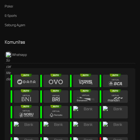
Poker
E-Sports
Sabung Ayam
Komunitas
Whatsapp