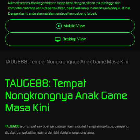
Nikmati sensasi dan kegembiraan tanpa henti dengan pilihan tak terhingga dari
kompetisi olahraga untuk di pertaruhkan, baik lokal maupun dari seluruh penjuru dunia.
Dengan kami, anda akan selalu mendapatkan peluang terbaik.
Mobile View
Desktop View
TAUGE88: Tempat Nongkrongnya Anak Game Masa Kini
TAUGE88: Tempat
Nongkrongnya Anak Game
Masa Kini
TAUGE88
jadi tempat asik buat yang doyan game digital. Tampilannya kece, gampang
dipakai, banyak pilihan game, dan bikin betah nongkrong lama.