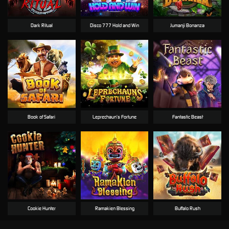
Dark Ritual
Disco 777 Hold and Win
Jumanji Bonanza
Book of Safari
Leprechaun’s Fortune
Fantastic Beast
Cookie Hunter
Ramakien Blessing
Buffalo Rush