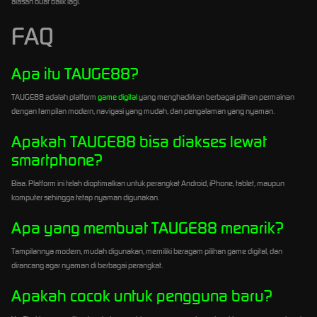
alasan buat balik lagi.
FAQ
Apa itu TAUGE88?
TAUGE88 adalah platform
game digital
yang menghadirkan berbagai pilihan permainan
dengan tampilan modern, navigasi yang mudah, dan pengalaman yang nyaman.
Apakah TAUGE88 bisa diakses lewat
smartphone?
Bisa. Platform ini telah dioptimalkan untuk perangkat Android, iPhone, tablet, maupun
komputer sehingga tetap nyaman digunakan.
Apa yang membuat TAUGE88 menarik?
Tampilannya modern, mudah digunakan, memiliki beragam pilihan game digital, dan
dirancang agar nyaman di berbagai perangkat.
Apakah cocok untuk pengguna baru?