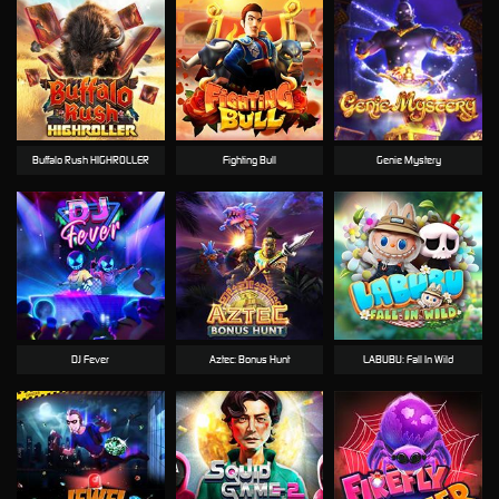
Buffalo Rush HIGHROLLER
Fighting Bull
Genie Mystery
DJ Fever
Aztec: Bonus Hunt
LABUBU: Fall In Wild