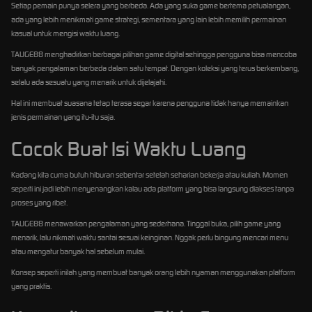
Setiap pemain punya selera yang berbeda. Ada yang suka game bertema petualangan,
ada yang lebih menikmati game strategi, sementara yang lain lebih memilih permainan
kasual untuk mengisi waktu luang.
TAUGE88 menghadirkan berbagai pilihan game digital sehingga pengguna bisa mencoba
banyak pengalaman berbeda dalam satu tempat. Dengan koleksi yang terus berkembang,
selalu ada sesuatu yang menarik untuk dijelajahi.
Hal ini membuat suasana tetap terasa segar karena pengguna tidak hanya memainkan
jenis permainan yang itu-itu saja.
Cocok Buat Isi Waktu Luang
Kadang kita cuma butuh hiburan sebentar setelah seharian bekerja atau kuliah. Momen
seperti ini jadi lebih menyenangkan kalau ada platform yang bisa langsung diakses tanpa
proses yang ribet.
TAUGE88 menawarkan pengalaman yang sederhana. Tinggal buka, pilih game yang
menarik, lalu nikmati waktu santai sesuai keinginan. Nggak perlu bingung mencari menu
atau mengatur banyak hal sebelum mulai.
Konsep seperti inilah yang membuat banyak orang lebih nyaman menggunakan platform
yang praktis.