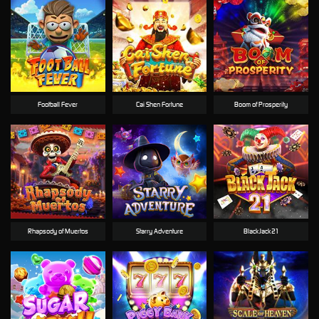
Football Fever
Cai Shen Fortune
Boom of Prosperity
Rhapsody of Muertos
Starry Adventure
BlackJack21