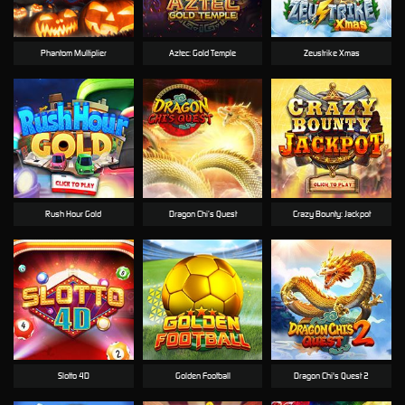
Phantom Multiplier
Aztec: Gold Temple
Zeustrike Xmas
Rush Hour Gold
Dragon Chi’s Quest
Crazy Bounty: Jackpot
Slotto 4D
Golden Football
Dragon Chi's Quest 2