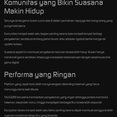
Komunitas yang Bikin Suasana
Makin Hidup
Serunya dunia game bukan cuma ada di dalam permainan, tapi juga dari orang-orang yang
punya hobi sama.
Komunitas menjadi salah satu bagian penting karena bisa menjadi tempat berbagi
pengalaman, berdiskusi tentang game favorit, atau sekadar ngobrol santai mengenai
update terbaru.
Suasana seperti ini membuat pengalaman bermain terasa lebih hidup. Bukan hanya
menikmati game sendirian, tetapi juga merasakan kebersamaan dengan sesama pecinta
game digital.
Performa yang Ringan
Platform yang cepat tentu lebih menyenangkan dibanding halaman yang harus
menunggu lama saat dibuka.
TAUGE88 berusaha memberikan pengalaman yang ringan sehingga proses membuka
halaman, berpindah menu, hingga menjelajahi berbagai fitur terasa lebih responsif.
Kecepatan akses menjadi salah satu faktor penting karena dapat membuat pengguna lebih
nyaman menikmati setiap fitur yang tersedia.