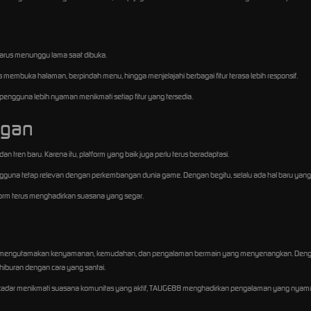
arus menunggu lama saat dibuka.
mbuka halaman, berpindah menu, hingga menjelajahi berbagai fitur terasa lebih responsif.
pengguna lebih nyaman menikmati setiap fitur yang tersedia.
ngan
an tren baru. Karena itu, platform yang baik juga perlu terus beradaptasi.
 tetap relevan dengan perkembangan dunia game. Dengan begitu, selalu ada hal baru yang bisa
orm terus menghadirkan suasana yang segar.
 mengutamakan kenyamanan, kemudahan, dan pengalaman bermain yang menyenangkan. Dengan 
i hiburan dengan cara yang santai.
 sekadar menikmati suasana komunitas yang aktif, TAUGE88 menghadirkan pengalaman yang nyaman