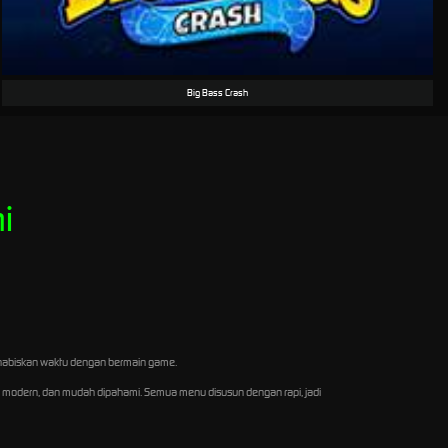
Big Bass Crash
i
nghabiskan waktu dengan bermain game.
, modern, dan mudah dipahami. Semua menu disusun dengan rapi, jadi