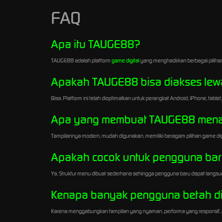
FAQ
Apa itu TAUGE88?
TAUGE88 adalah platform
game digital
yang menghadirkan berbagai pilih
Apakah TAUGE88 bisa diakses lew
Bisa. Platform ini telah dioptimalkan untuk perangkat Android, iPhone, ta
Apa yang membuat TAUGE88 mena
Tampilannya modern, mudah digunakan, memiliki beragam pilihan game digi
Apakah cocok untuk pengguna ba
Ya. Struktur menu dibuat sederhana sehingga pengguna baru dapat langsun
Kenapa banyak pengguna betah d
Karena menggabungkan tampilan yang nyaman, performa yang responsif, 