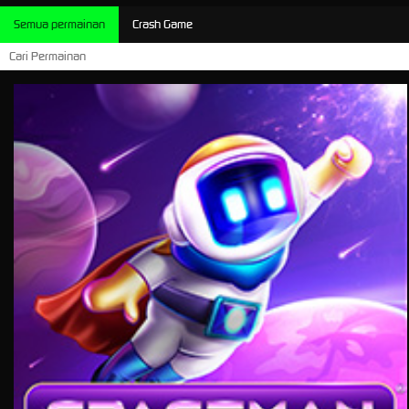
Semua permainan
Crash Game