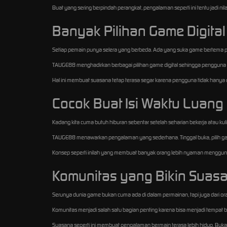
Buat yang sering berpindah perangkat, pengalaman seperti ini tentu jadi n
Banyak Pilihan Game Digital
Setiap pemain punya selera yang berbeda. Ada yang suka game bertema pet
TAUGE88 menghadirkan berbagai pilihan game digital sehingga pengguna b
Hal ini membuat suasana tetap terasa segar karena pengguna tidak hanya m
Cocok Buat Isi Waktu Luang
Kadang kita cuma butuh hiburan sebentar setelah seharian bekerja atau kul
TAUGE88 menawarkan pengalaman yang sederhana. Tinggal buka, pilih game
Konsep seperti inilah yang membuat banyak orang lebih nyaman menggunak
Komunitas yang Bikin Suas
Serunya dunia game bukan cuma ada di dalam permainan, tapi juga dari o
Komunitas menjadi salah satu bagian penting karena bisa menjadi tempat b
Suasana seperti ini membuat pengalaman bermain terasa lebih hidup. Buk