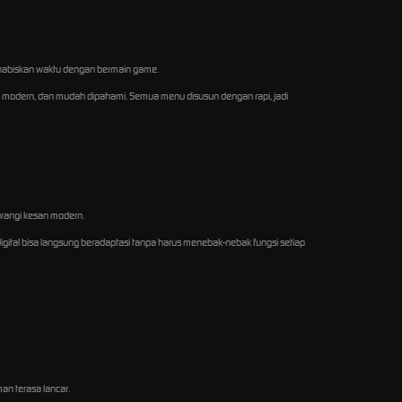
nghabiskan waktu dengan bermain game.
, modern, dan mudah dipahami. Semua menu disusun dengan rapi, jadi
urangi kesan modern.
gital bisa langsung beradaptasi tanpa harus menebak-nebak fungsi setiap
an terasa lancar.