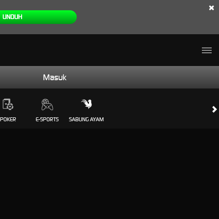
×
UNDUH
Masuk
POKER
E-SPORTS
SABUNG AYAM