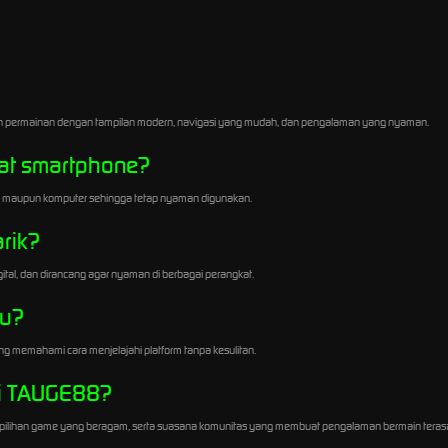
an permainan dengan tampilan modern, navigasi yang mudah, dan pengalaman yang nyaman.
at smartphone?
blet, maupun komputer sehingga tetap nyaman digunakan.
rik?
tal, dan dirancang agar nyaman di berbagai perangkat.
ru?
g memahami cara menjelajahi platform tanpa kesulitan.
i TAUGE88?
pilihan game yang beragam, serta suasana komunitas yang membuat pengalaman bermain teras