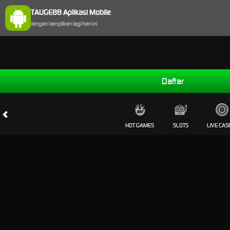
TAUGE88 Aplikasi Mobile
Jangan tampilkan lagi hari ini
Daftar
HOT GAMES
SLOTS
LIVE CAS