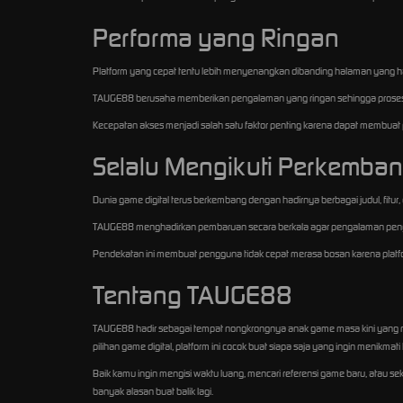
Performa yang Ringan
Platform yang cepat tentu lebih menyenangkan dibanding halaman yang h
TAUGE88 berusaha memberikan pengalaman yang ringan sehingga proses me
Kecepatan akses menjadi salah satu faktor penting karena dapat membuat 
Selalu Mengikuti Perkemba
Dunia game digital terus berkembang dengan hadirnya berbagai judul, fitur, d
TAUGE88 menghadirkan pembaruan secara berkala agar pengalaman pengguna
Pendekatan ini membuat pengguna tidak cepat merasa bosan karena platf
Tentang TAUGE88
TAUGE88 hadir sebagai tempat nongkrongnya anak game masa kini yang
pilihan game digital, platform ini cocok buat siapa saja yang ingin menikmat
Baik kamu ingin mengisi waktu luang, mencari referensi game baru, atau
banyak alasan buat balik lagi.