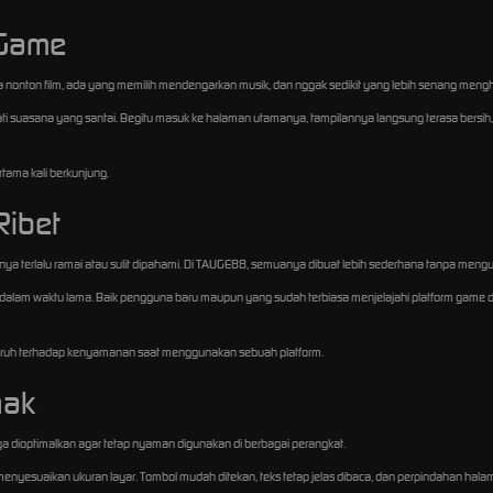
 Game
uka nonton film, ada yang memilih mendengarkan musik, dan nggak sedikit yang lebih senang me
ti suasana yang santai. Begitu masuk ke halaman utamanya, tampilannya langsung terasa bersih
ama kali berkunjung.
Ribet
annya terlalu ramai atau sulit dipahami. Di TAUGE88, semuanya dibuat lebih sederhana tanpa meng
t dalam waktu lama. Baik pengguna baru maupun yang sudah terbiasa menjelajahi platform game di
ngaruh terhadap kenyamanan saat menggunakan sebuah platform.
nak
 dioptimalkan agar tetap nyaman digunakan di berbagai perangkat.
 menyesuaikan ukuran layar. Tombol mudah ditekan, teks tetap jelas dibaca, dan perpindahan halam