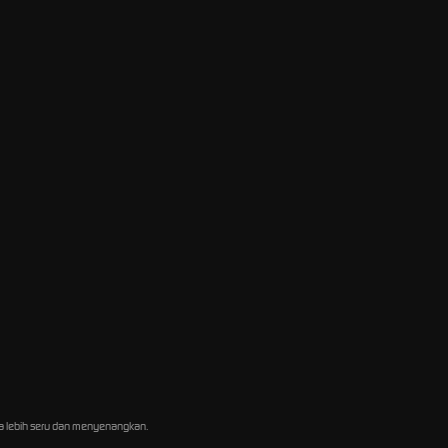
a lebih seru dan menyenangkan.