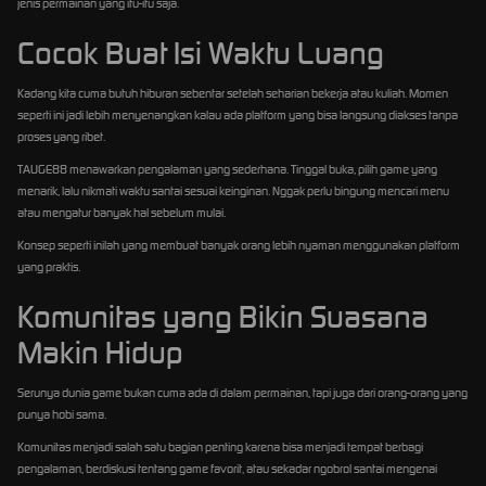
jenis permainan yang itu-itu saja.
Cocok Buat Isi Waktu Luang
Kadang kita cuma butuh hiburan sebentar setelah seharian bekerja atau kuliah. Momen
seperti ini jadi lebih menyenangkan kalau ada platform yang bisa langsung diakses tanpa
proses yang ribet.
TAUGE88 menawarkan pengalaman yang sederhana. Tinggal buka, pilih game yang
menarik, lalu nikmati waktu santai sesuai keinginan. Nggak perlu bingung mencari menu
atau mengatur banyak hal sebelum mulai.
Konsep seperti inilah yang membuat banyak orang lebih nyaman menggunakan platform
yang praktis.
Komunitas yang Bikin Suasana
Makin Hidup
Serunya dunia game bukan cuma ada di dalam permainan, tapi juga dari orang-orang yang
punya hobi sama.
Komunitas menjadi salah satu bagian penting karena bisa menjadi tempat berbagi
pengalaman, berdiskusi tentang game favorit, atau sekadar ngobrol santai mengenai