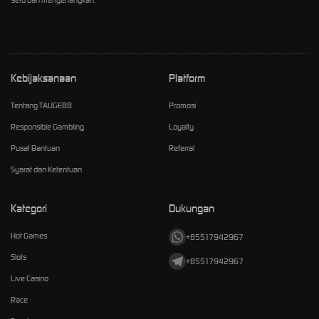
Kebijaksanaan
Platform
Tentang TAUGE88
Promosi
Responsible Gambling
Loyalty
Pusat Bantuan
Referral
Syarat dan Ketentuan
Kategori
Dukungan
Hot Games
+85517942967
Slots
+85517942967
Live Casino
Race