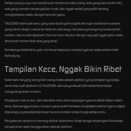
Setiap orang punya cara sendiri buat menikmati waktu luang. Ada yang suka nonton film,
ada yang memilih mendengarkan musik, dan nggak sedikit yang lebih senang
menghabiskan waktu dengan bermain game.
TAUGE88 hadir buat kamu yang suka dunia game digital dan ingin menikmati suasana
yang santai. Begitu masuk ke halaman utamanya, tampilannya langsung terasa bersih,
modern, dan mudah dipahami. Semua menu disusun dengan rapi, jadi nggak perlu waktu
lama buat menemukan apa yang dicari.
Konsepnya sederhana, yaitu membuat siapa pun merasa nyaman sejak pertama kali
berkunjung.
Tampilan Kece, Nggak Bikin Ribet
Salah satu hal yang sering bikin orang malas adalah platform yang tampilannya terlalu
ramai atau sulit dipahami. Di TAUGE88, semuanya dibuat lebih sederhana tanpa
mengurangi kesan modern.
Perpaduan warna, ikon, dan tata letak menu dirancang agar nyaman dilihat dalam waktu
lama. Baik pengguna baru maupun yang sudah terbiasa menjelajahi platform game digital
bisa langsung beradaptasi tanpa harus menebak-nebak fungsi setiap menu.
Pengalaman seperti ini memang terlihat sederhana, tetapi sangat berpengaruh terhadap
kenyamanan saat menggunakan sebuah platform.