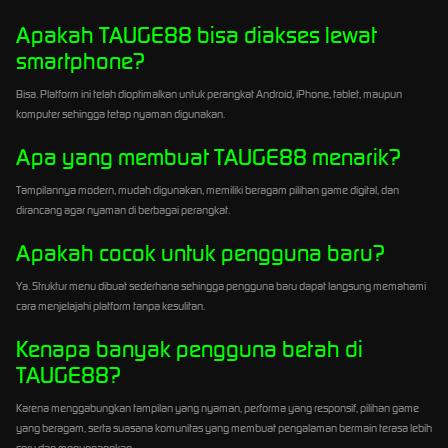
Apakah TAUGE88 bisa diakses lewat
smartphone?
Bisa. Platform ini telah dioptimalkan untuk perangkat Android, iPhone, tablet, maupun
komputer sehingga tetap nyaman digunakan.
Apa yang membuat TAUGE88 menarik?
Tampilannya modern, mudah digunakan, memiliki beragam pilihan game digital, dan
dirancang agar nyaman di berbagai perangkat.
Apakah cocok untuk pengguna baru?
Ya. Struktur menu dibuat sederhana sehingga pengguna baru dapat langsung memahami
cara menjelajahi platform tanpa kesulitan.
Kenapa banyak pengguna betah di
TAUGE88?
Karena menggabungkan tampilan yang nyaman, performa yang responsif, pilihan game
yang beragam, serta suasana komunitas yang membuat pengalaman bermain terasa lebih
seru dan menyenangkan.