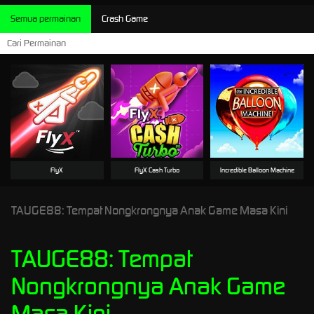
Semua permainan
Crash Game
FlyX
FlyX Cash Turbo
Incredible Balloon Machine
TAUGE88: Tempat Nongkrongnya Anak Game Masa Kini
TAUGE88: Tempat
Nongkrongnya Anak Game
Masa Kini