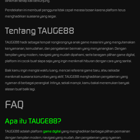
dinikmati setiap kali berkunjung.
Pendekatan ini membuat pengguna tidak cepat merasa bosan karena platform terus
menghadirkan suasana yang segar.
Tentang TAUGE88
TAUGE88 hadir sebagai tempat nongkrongnya anak game masa kini yang mengutamakan
kenyamanan, kemudahan, dan pengalaman bermain yang menyenangkan. Dengan
tampilan yang modern, navigasi yang mudah dipahami, serta beragam pilihan game digital,
platform ini cocok buat siapa saja yang ingin menikmati hiburan dengan cara yang santai.
Baik kamu ingin mengisi waktu luang, mencari referensi game baru, atau sekadar
menikmati suasana komunitas yang aktif, TAUGE88 menghadirkan pengalaman yang
nyaman di berbagai perangkat. Intinya, sekali mampir, kamu bakal menemukan banyak
alasan buat balik lagi.
FAQ
Apa itu TAUGE88?
TAUGE88 adalah platform
game digital
yang menghadirkan berbagai pilihan permainan
dengan tampilan modern, navigasi yang mudah, dan pengalaman yang nyaman.