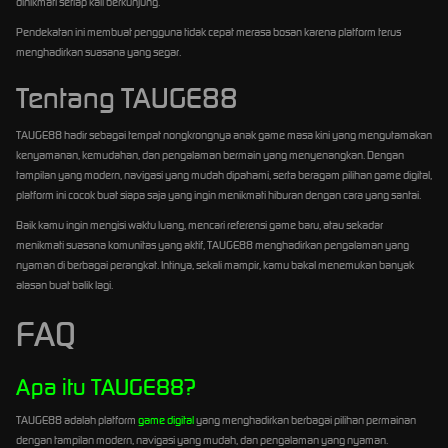
dinikmati setiap kali berkunjung.
Pendekatan ini membuat pengguna tidak cepat merasa bosan karena platform terus
menghadirkan suasana yang segar.
Tentang TAUGE88
TAUGE88 hadir sebagai tempat nongkrongnya anak game masa kini yang mengutamakan
kenyamanan, kemudahan, dan pengalaman bermain yang menyenangkan. Dengan
tampilan yang modern, navigasi yang mudah dipahami, serta beragam pilihan game digital,
platform ini cocok buat siapa saja yang ingin menikmati hiburan dengan cara yang santai.
Baik kamu ingin mengisi waktu luang, mencari referensi game baru, atau sekadar
menikmati suasana komunitas yang aktif, TAUGE88 menghadirkan pengalaman yang
nyaman di berbagai perangkat. Intinya, sekali mampir, kamu bakal menemukan banyak
alasan buat balik lagi.
FAQ
Apa itu TAUGE88?
TAUGE88 adalah platform
game digital
yang menghadirkan berbagai pilihan permainan
dengan tampilan modern, navigasi yang mudah, dan pengalaman yang nyaman.