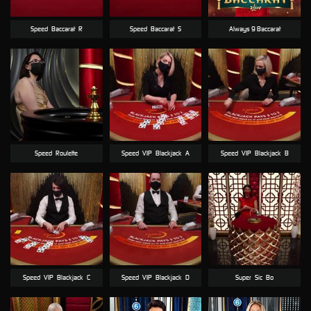
Speed_Baccarat_R
Speed_Baccarat_S
Always 9 Baccarat
Speed_Roulette
Speed_VIP_Blackjack_A
Speed_VIP_Blackjack_B
Speed_VIP_Blackjack_C
Speed_VIP_Blackjack_D
Super_Sic_Bo