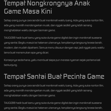
Tempat Nongkrongnya Anak
Game Masa Kini
Setiap orang punya cara sendiri buat menikmati waktu luang. Ada yang suka nonton film,
ada yang memilih mendengarkan musik, dan nggak sedikit yang lebih senang
menghabiskan waktu dengan bermain game.
TAUGE88 hadir buat kamu yang suka dunia game digital dan ingin menikmati suasana
yang santai. Begitu masuk ke halaman utamanya, tampilannya langsung terasa bersih,
modern, dan mudah dipahami. Semua menu disusun dengan rapi, jadi nggak perlu waktu
lama buat menemukan apa yang dicari.
Konsepnya sederhana, yaitu membuat siapa pun merasa nyaman sejak pertama kali
berkunjung.
Tempat Santai Buat Pecinta Game
Setiap orang punya cara sendiri buat menikmati waktu luang. Ada yang suka nonton film,
ada yang memilih mendengarkan musik, dan nggak sedikit yang lebih senang
menghabiskan waktu dengan bermain game.
TAUGE88 hadir buat kamu yang suka dunia game digital dan ingin menikmati suasana
yang santai. Begitu masuk ke halaman utamanya, tampilannya langsung terasa bersih,