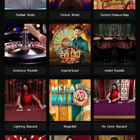
Football_Studio
Fortune_Wheel
Gonzo's Treasure Map
Immersive_Roulette
Imperial Quest
Instant_Roulette
Lightning_Baccarat
Mega Ball
No_Comm_Baccarat