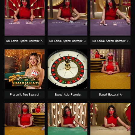
No_Comm_Speed_Baccarat_A
No_Comm_Speed_Baccarat_B
No_Comm_Speed_Baccarat_C
Prosperity Tree Baccarat
Speed_Auto_Roulette
Speed_Baccarat_A