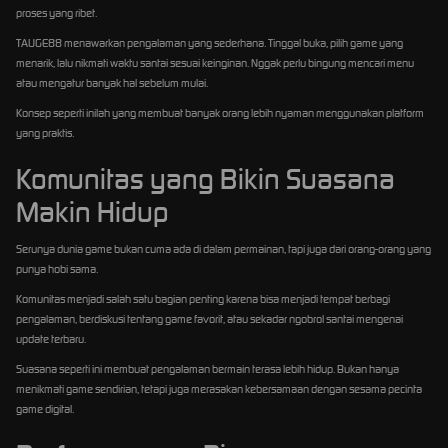
proses yang ribet.
TAUGE88 menawarkan pengalaman yang sederhana. Tinggal buka, pilih game yang
menarik, lalu nikmati waktu santai sesuai keinginan. Nggak perlu bingung mencari menu
atau mengatur banyak hal sebelum mulai.
Konsep seperti inilah yang membuat banyak orang lebih nyaman menggunakan platform
yang praktis.
Komunitas yang Bikin Suasana
Makin Hidup
Serunya dunia game bukan cuma ada di dalam permainan, tapi juga dari orang-orang yang
punya hobi sama.
Komunitas menjadi salah satu bagian penting karena bisa menjadi tempat berbagi
pengalaman, berdiskusi tentang game favorit, atau sekadar ngobrol santai mengenai
update terbaru.
Suasana seperti ini membuat pengalaman bermain terasa lebih hidup. Bukan hanya
menikmati game sendirian, tetapi juga merasakan kebersamaan dengan sesama pecinta
game digital.