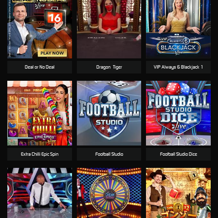
Deal or No Deal
Dragon_Tiger
VIP Always 6 Blackjack 1
Extra Chilli Epic Spin
Football Studio
Football Studio Dice