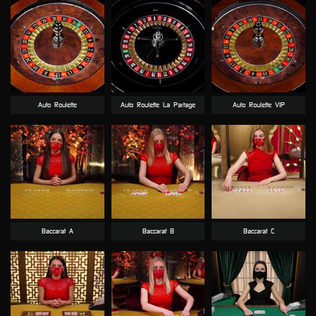
Auto_Roulette
Auto_Roulette_La_Partage
Auto_Roulette_VIP
Baccarat_A
Baccarat_B
Baccarat_C