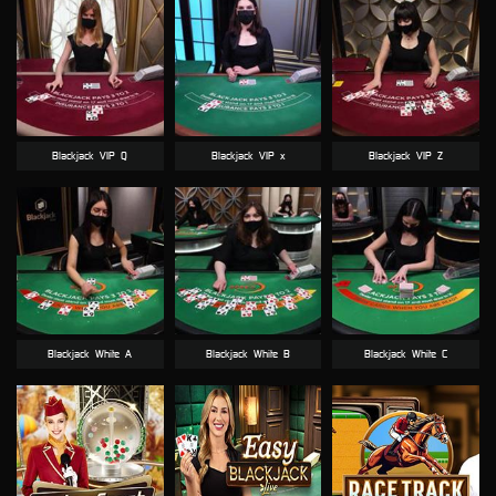
Blackjack_VIP_Q
Blackjack_VIP_x
Blackjack_VIP_Z
Blackjack_White_A
Blackjack_White_B
Blackjack_White_C