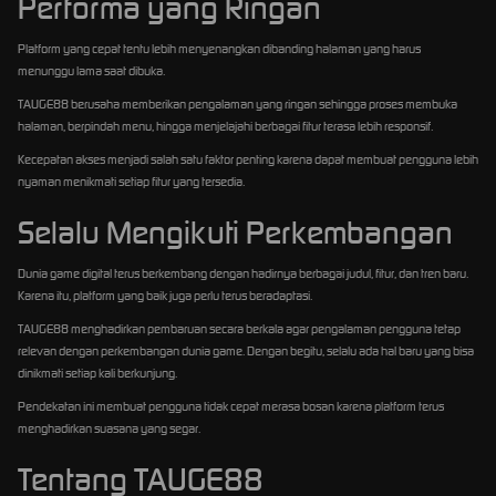
Performa yang Ringan
Platform yang cepat tentu lebih menyenangkan dibanding halaman yang harus
menunggu lama saat dibuka.
TAUGE88 berusaha memberikan pengalaman yang ringan sehingga proses membuka
halaman, berpindah menu, hingga menjelajahi berbagai fitur terasa lebih responsif.
Kecepatan akses menjadi salah satu faktor penting karena dapat membuat pengguna lebih
nyaman menikmati setiap fitur yang tersedia.
Selalu Mengikuti Perkembangan
Dunia game digital terus berkembang dengan hadirnya berbagai judul, fitur, dan tren baru.
Karena itu, platform yang baik juga perlu terus beradaptasi.
TAUGE88 menghadirkan pembaruan secara berkala agar pengalaman pengguna tetap
relevan dengan perkembangan dunia game. Dengan begitu, selalu ada hal baru yang bisa
dinikmati setiap kali berkunjung.
Pendekatan ini membuat pengguna tidak cepat merasa bosan karena platform terus
menghadirkan suasana yang segar.
Tentang TAUGE88