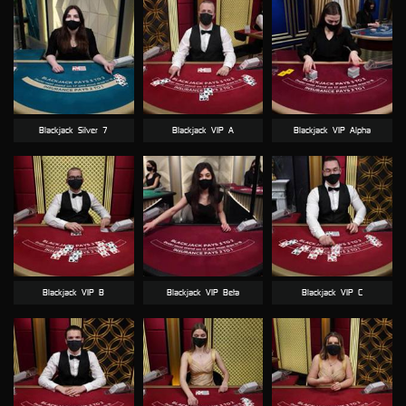
Blackjack_Silver_7
Blackjack_VIP_A
Blackjack_VIP_Alpha
Blackjack_VIP_B
Blackjack_VIP_Beta
Blackjack_VIP_C