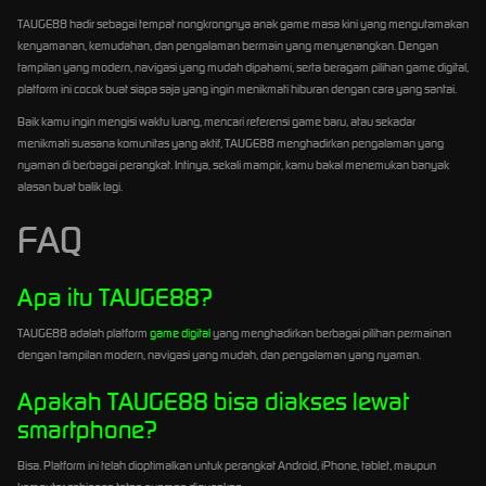
TAUGE88 hadir sebagai tempat nongkrongnya anak game masa kini yang mengutamakan
kenyamanan, kemudahan, dan pengalaman bermain yang menyenangkan. Dengan
tampilan yang modern, navigasi yang mudah dipahami, serta beragam pilihan game digital,
platform ini cocok buat siapa saja yang ingin menikmati hiburan dengan cara yang santai.
Baik kamu ingin mengisi waktu luang, mencari referensi game baru, atau sekadar
menikmati suasana komunitas yang aktif, TAUGE88 menghadirkan pengalaman yang
nyaman di berbagai perangkat. Intinya, sekali mampir, kamu bakal menemukan banyak
alasan buat balik lagi.
FAQ
Apa itu TAUGE88?
TAUGE88 adalah platform
game digital
yang menghadirkan berbagai pilihan permainan
dengan tampilan modern, navigasi yang mudah, dan pengalaman yang nyaman.
Apakah TAUGE88 bisa diakses lewat
smartphone?
Bisa. Platform ini telah dioptimalkan untuk perangkat Android, iPhone, tablet, maupun