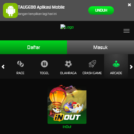
×
TAUGE88 Aplikasi Mobile
UNDUH
Jangan tampilkan lagi hari ini
Daftar
Masuk
SINO
RACE
TOGEL
OLAHRAGA
CRASH GAME
ARCADE
InOut