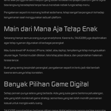
bisa langsung beradaptasi tanpa harus menebak-nebak fungsi setiap menu.
Pengalaman seperti ini memang terlihat sederhana, tetapi sangat berpengaruh terhadap
kenyamanan saat menggunakan sebuah platform.
Main dari Mana Aja Tetap Enak
Sekarang hampir semua orang punya smartphone. Karena itu, TAUGE88 juga dioptimalkan
agar tetap nyaman digunakan di berbagai perangkat.
Mau buka lewat HP Android, iPhone, tablet, atau laptop, tampilannya tetap menyesuaikan
ukuran layar. Tombol mudah ditekan, teks tetap jelas dibaca, dan perpindahan halaman
terasa lancar.
Buat yang sering berpindah perangkat, pengalaman seperti ini tentu jadi nilai tambah
karena semuanya tetap konsisten.
Banyak Pilihan Game Digital
Setiap pemain punya selera yang berbeda. Ada yang suka game bertema petualangan,
ada yang lebih menikmati game strategi, sementara yang lain lebih memilih permainan
kasual untuk mengisi waktu luang.
TAUGE88 menghadirkan berbagai pilihan game digital sehingga pengguna bisa mencoba