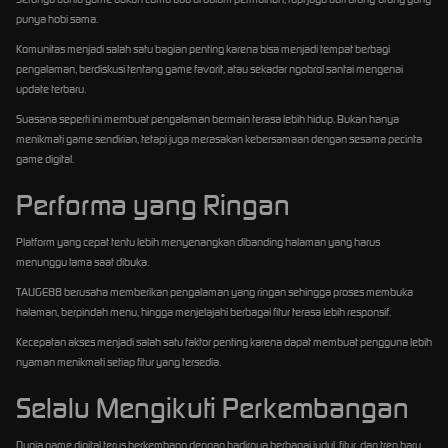
punya hobi sama.
Komunitas menjadi salah satu bagian penting karena bisa menjadi tempat berbagi
pengalaman, berdiskusi tentang game favorit, atau sekadar ngobrol santai mengenai
update terbaru.
Suasana seperti ini membuat pengalaman bermain terasa lebih hidup. Bukan hanya
menikmati game sendirian, tetapi juga merasakan kebersamaan dengan sesama pecinta
game digital.
Performa yang Ringan
Platform yang cepat tentu lebih menyenangkan dibanding halaman yang harus
menunggu lama saat dibuka.
TAUGE88 berusaha memberikan pengalaman yang ringan sehingga proses membuka
halaman, berpindah menu, hingga menjelajahi berbagai fitur terasa lebih responsif.
Kecepatan akses menjadi salah satu faktor penting karena dapat membuat pengguna lebih
nyaman menikmati setiap fitur yang tersedia.
Selalu Mengikuti Perkembangan
Dunia game digital terus berkembang dengan hadirnya berbagai judul, fitur, dan tren baru.