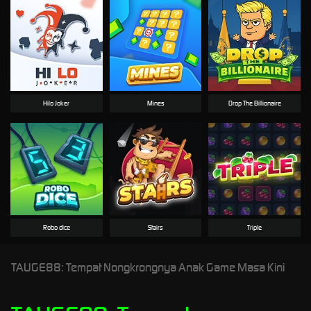
Hilo Joker
Mines
Drop The Billionaire
Robo dice
Stairs
Triple
TAUGE88: Tempat Nongkrongnya Anak Game Masa Kini