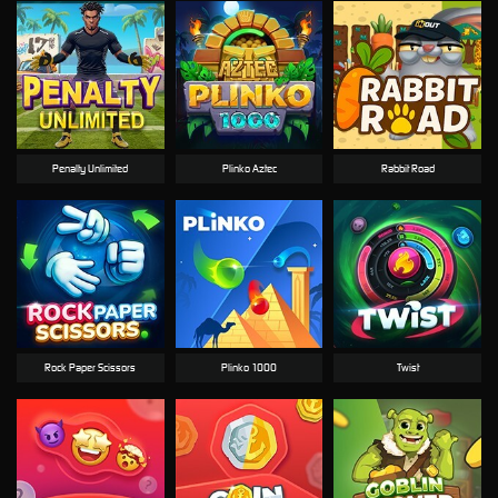
Penalty Unlimited
Plinko Aztec
Rabbit Road
Rock Paper Scissors
Plinko 1000
Twist