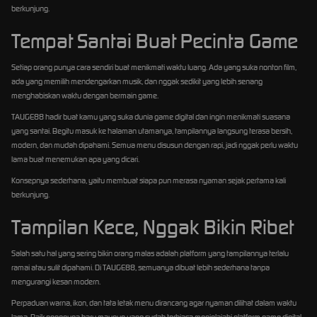
berkunjung.
Tempat Santai Buat Pecinta Game
Setiap orang punya cara sendiri buat menikmati waktu luang. Ada yang suka nonton film,
ada yang memilih mendengarkan musik, dan nggak sedikit yang lebih senang
menghabiskan waktu dengan bermain game.
TAUGE88 hadir buat kamu yang suka dunia game digital dan ingin menikmati suasana
yang santai. Begitu masuk ke halaman utamanya, tampilannya langsung terasa bersih,
modern, dan mudah dipahami. Semua menu disusun dengan rapi, jadi nggak perlu waktu
lama buat menemukan apa yang dicari.
Konsepnya sederhana, yaitu membuat siapa pun merasa nyaman sejak pertama kali
berkunjung.
Tampilan Kece, Nggak Bikin Ribet
Salah satu hal yang sering bikin orang malas adalah platform yang tampilannya terlalu
ramai atau sulit dipahami. Di TAUGE88, semuanya dibuat lebih sederhana tanpa
mengurangi kesan modern.
Perpaduan warna, ikon, dan tata letak menu dirancang agar nyaman dilihat dalam waktu
lama. Baik pengguna baru maupun yang sudah terbiasa menjelajahi platform game digital