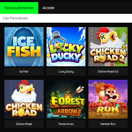
Semua permainan
Arcade
Ice Fish
Lucky Ducky
Chicken Road 2.0
Chicken Road
Forest Arrow
Hamster Run