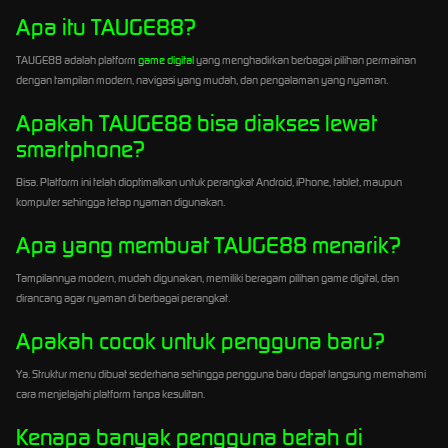
Apa itu TAUGE88?
TAUGE88 adalah platform
game digital
yang menghadirkan berbagai pilihan permainan
dengan tampilan modern, navigasi yang mudah, dan pengalaman yang nyaman.
Apakah TAUGE88 bisa diakses lewat
smartphone?
Bisa. Platform ini telah dioptimalkan untuk perangkat Android, iPhone, tablet, maupun
komputer sehingga tetap nyaman digunakan.
Apa yang membuat TAUGE88 menarik?
Tampilannya modern, mudah digunakan, memiliki beragam pilihan game digital, dan
dirancang agar nyaman di berbagai perangkat.
Apakah cocok untuk pengguna baru?
Ya. Struktur menu dibuat sederhana sehingga pengguna baru dapat langsung memahami
cara menjelajahi platform tanpa kesulitan.
Kenapa banyak pengguna betah di