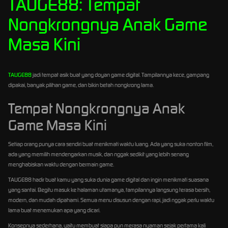
TAUGE88: Tempat
Nongkrongnya Anak Game
Masa Kini
TAUGE88
jadi tempat asik buat yang doyan game digital. Tampilannya kece, gampang
dipakai, banyak pilihan game, dan bikin betah nongkrong lama.
Tempat Nongkrongnya Anak
Game Masa Kini
Setiap orang punya cara sendiri buat menikmati waktu luang. Ada yang suka nonton film,
ada yang memilih mendengarkan musik, dan nggak sedikit yang lebih senang
menghabiskan waktu dengan bermain game.
TAUGE88 hadir buat kamu yang suka dunia game digital dan ingin menikmati suasana
yang santai. Begitu masuk ke halaman utamanya, tampilannya langsung terasa bersih,
modern, dan mudah dipahami. Semua menu disusun dengan rapi, jadi nggak perlu waktu
lama buat menemukan apa yang dicari.
Konsepnya sederhana, yaitu membuat siapa pun merasa nyaman sejak pertama kali