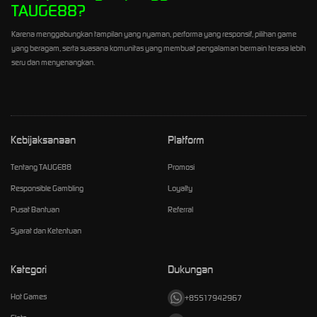
TAUGE88?
Karena menggabungkan tampilan yang nyaman, performa yang responsif, pilihan game
yang beragam, serta suasana komunitas yang membuat pengalaman bermain terasa lebih
seru dan menyenangkan.
Kebijaksanaan
Platform
Tentang TAUGE88
Promosi
Responsible Gambling
Loyalty
Pusat Bantuan
Referral
Syarat dan Ketentuan
Kategori
Dukungan
Hot Games
+85517942967