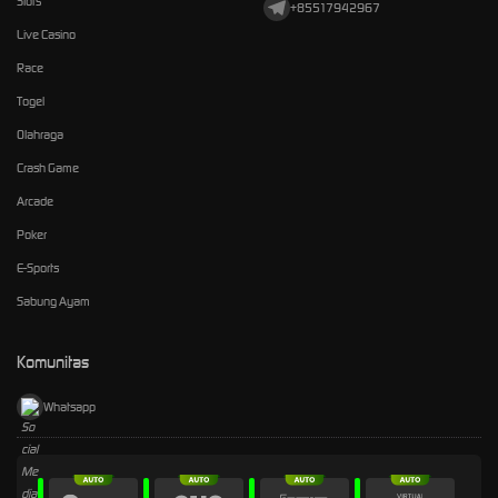
Slots
+85517942967
Live Casino
Race
Togel
Olahraga
Crash Game
Arcade
Poker
E-Sports
Sabung Ayam
Komunitas
Whatsapp