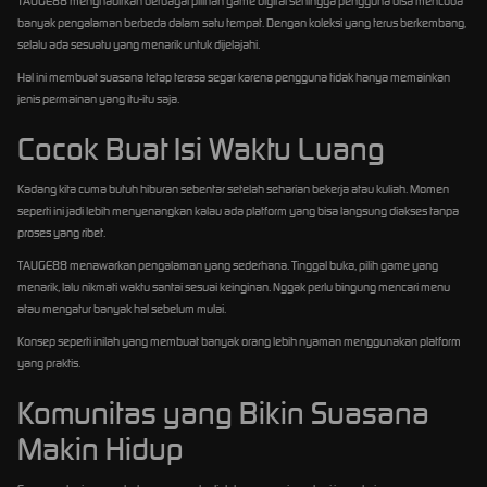
TAUGE88 menghadirkan berbagai pilihan game digital sehingga pengguna bisa mencoba
banyak pengalaman berbeda dalam satu tempat. Dengan koleksi yang terus berkembang,
selalu ada sesuatu yang menarik untuk dijelajahi.
Hal ini membuat suasana tetap terasa segar karena pengguna tidak hanya memainkan
jenis permainan yang itu-itu saja.
Cocok Buat Isi Waktu Luang
Kadang kita cuma butuh hiburan sebentar setelah seharian bekerja atau kuliah. Momen
seperti ini jadi lebih menyenangkan kalau ada platform yang bisa langsung diakses tanpa
proses yang ribet.
TAUGE88 menawarkan pengalaman yang sederhana. Tinggal buka, pilih game yang
menarik, lalu nikmati waktu santai sesuai keinginan. Nggak perlu bingung mencari menu
atau mengatur banyak hal sebelum mulai.
Konsep seperti inilah yang membuat banyak orang lebih nyaman menggunakan platform
yang praktis.
Komunitas yang Bikin Suasana
Makin Hidup