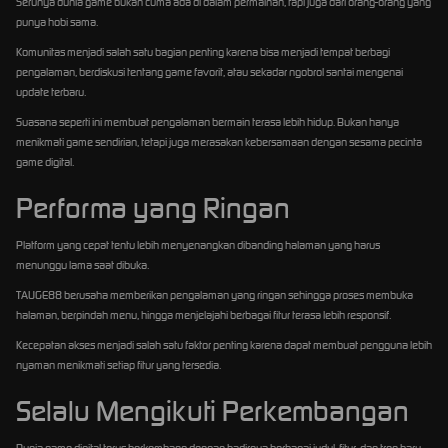
Serunya dunia game bukan cuma ada di dalam permainan, tapi juga dari orang-orang yang
punya hobi sama.
Komunitas menjadi salah satu bagian penting karena bisa menjadi tempat berbagi
pengalaman, berdiskusi tentang game favorit, atau sekadar ngobrol santai mengenai
update terbaru.
Suasana seperti ini membuat pengalaman bermain terasa lebih hidup. Bukan hanya
menikmati game sendirian, tetapi juga merasakan kebersamaan dengan sesama pecinta
game digital.
Performa yang Ringan
Platform yang cepat tentu lebih menyenangkan dibanding halaman yang harus
menunggu lama saat dibuka.
TAUGE88 berusaha memberikan pengalaman yang ringan sehingga proses membuka
halaman, berpindah menu, hingga menjelajahi berbagai fitur terasa lebih responsif.
Kecepatan akses menjadi salah satu faktor penting karena dapat membuat pengguna lebih
nyaman menikmati setiap fitur yang tersedia.
Selalu Mengikuti Perkembangan
Dunia game digital terus berkembang dengan hadirnya berbagai judul, fitur, dan tren baru.