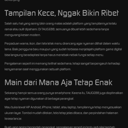
Tampilan Kece, Nggak Bikin Ribet
Salah satu hal yang sering bikin orang malas adalah platform yang tampilannya terlalu
ramai atau sulit dipahami. Di TAUGE88, semuanya dibuat lebih sederhana tanpa
mengurangi kesan modern.
Perpaduan warna, ikon, dan tata letak menu dirancang agar nyaman dilihat dalam waktu
lama. Baik pengguna baru maupun yang sudah terbiasa menjelajahi platform game digital
bisa langsung beradaptasi tanpa harus menebak-nebak fungsi setiap menu.
Pengalaman seperti ini memang terlihat sederhana, tetapi sangat berpengaruh terhadap
kenyamanan saat menggunakan sebuah platform.
Main dari Mana Aja Tetap Enak
Sekarang hampir semua orang punya smartphone. Karena itu, TAUGE88 juga dioptimalkan
agar tetap nyaman digunakan di berbagai perangkat.
Mau buka lewat HP Android, iPhone, tablet, atau laptop, tampilannya tetap menyesuaikan
ukuran layar. Tombol mudah ditekan, teks tetap jelas dibaca, dan perpindahan halaman
terasa lancar.
Buat yang sering berpindah perangkat, pengalaman seperti ini tentu jadi nilai tambah