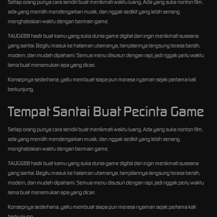
Setiap orang punya cara sendiri buat menikmati waktu luang. Ada yang suka nonton film,
ada yang memilih mendengarkan musik, dan nggak sedikit yang lebih senang
menghabiskan waktu dengan bermain game.
TAUGE88 hadir buat kamu yang suka dunia game digital dan ingin menikmati suasana
yang santai. Begitu masuk ke halaman utamanya, tampilannya langsung terasa bersih,
modern, dan mudah dipahami. Semua menu disusun dengan rapi, jadi nggak perlu waktu
lama buat menemukan apa yang dicari.
Konsepnya sederhana, yaitu membuat siapa pun merasa nyaman sejak pertama kali
berkunjung.
Tempat Santai Buat Pecinta Game
Setiap orang punya cara sendiri buat menikmati waktu luang. Ada yang suka nonton film,
ada yang memilih mendengarkan musik, dan nggak sedikit yang lebih senang
menghabiskan waktu dengan bermain game.
TAUGE88 hadir buat kamu yang suka dunia game digital dan ingin menikmati suasana
yang santai. Begitu masuk ke halaman utamanya, tampilannya langsung terasa bersih,
modern, dan mudah dipahami. Semua menu disusun dengan rapi, jadi nggak perlu waktu
lama buat menemukan apa yang dicari.
Konsepnya sederhana, yaitu membuat siapa pun merasa nyaman sejak pertama kali
berkunjung.